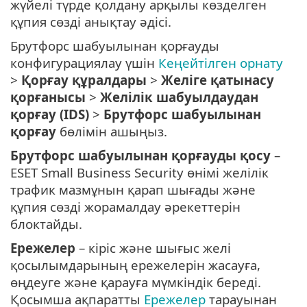
жүйелі түрде қолдану арқылы көзделген
құпия сөзді анықтау әдісі.
Брутфорс шабуылынан қорғауды
конфигурациялау үшін
Кеңейтілген орнату
>
Қорғау құралдары
>
Желіге қатынасу
қорғанысы
>
Желілік шабуылдаудан
қорғау (IDS)
>
Брутфорс шабуылынан
қорғау
бөлімін ашыңыз.
Брутфорс шабуылынан қорғауды қосу
–
ESET Small Business Security өнімі желілік
трафик мазмұнын қарап шығады және
құпия сөзді жорамалдау әрекеттерін
блоктайды.
Ережелер
– кіріс және шығыс желі
қосылымдарының ережелерін жасауға,
өңдеуге және қарауға мүмкіндік береді.
Қосымша ақпаратты
Ережелер
тарауынан