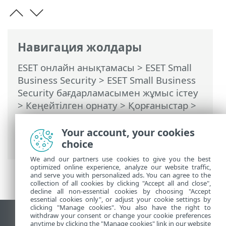
Навигация жолдары
ESET онлайн анықтамасы
>
ESET Small
Business Security
>
ESET Small Business
Security бағдарламасымен жұмыс істеу
>
Кеңейтілген орнату
>
Қорғаныстар
>
Желіге қатынасу қорғанысы
>
Желілік
шабуылдан қорғау (IDS)
> Брутфорс
Your account, your cookies
шабуылынан қорғау
choice
We and our partners use cookies to give you the best
optimized online experience, analyze our website traffic,
and serve you with personalized ads. You can agree to the
collection of all cookies by clicking "Accept all and close",
decline all non-essential cookies by choosing "Accept
essential cookies only", or adjust your cookie settings by
clicking "Manage cookies". You also have the right to
withdraw your consent or change your cookie preferences
Жұмыс үстеліндегі сайтты қарау
anytime by clicking the "Manage cookies" link in our website