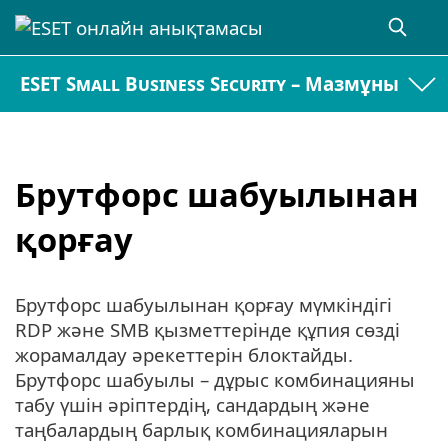
ESET Small Business Security – Мазмұны
Брутфорс шабуылынан
қорғау
Брутфорс шабуылынан қорғау мүмкіндігі
RDP және SMB қызметтерінде құпия сөзді
жорамалдау әрекеттерін блоктайды.
Брутфорс шабуылы – дұрыс комбинацияны
табу үшін әріптердің, сандардың және
таңбалардың барлық комбинацияларын