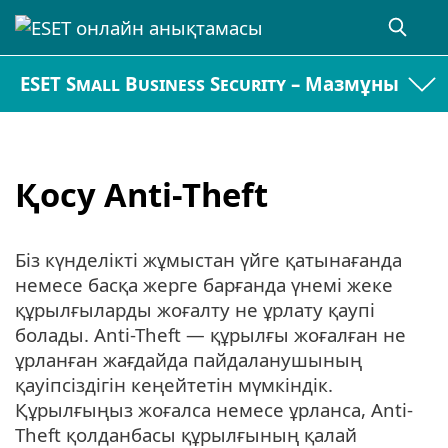
ESET Small Business Security – Мазмұны
Қосу Anti-Theft
Біз күнделікті жұмыстан үйге қатынағанда
немесе басқа жерге барғанда үнемі жеке
құрылғыларды жоғалту не ұрлату қаупі
болады. Anti-Theft — құрылғы жоғалған не
ұрланған жағдайда пайдаланушының
қауіпсіздігін кеңейтетін мүмкіндік.
Құрылғыңыз жоғалса немесе ұрланса, Anti-
Theft қолданбасы құрылғының қалай