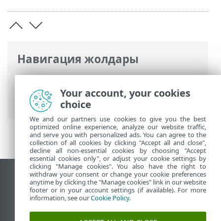
Навигация жолдары
ESET онлайн анықтамасы
>
ESET Small
Business Security
>
Жұмысты бастау
>
Your account, your cookies
Қосу Anti-Theft
choice
We and our partners use cookies to give you the best
optimized online experience, analyze our website traffic,
and serve you with personalized ads. You can agree to the
collection of all cookies by clicking "Accept all and close",
decline all non-essential cookies by choosing "Accept
essential cookies only", or adjust your cookie settings by
clicking "Manage cookies". You also have the right to
withdraw your consent or change your cookie preferences
Жұмыс үстеліндегі сайтты қарау
anytime by clicking the "Manage cookies" link in our website
footer or in your account settings (if available). For more
End of Life
information, see our
Cookie Policy
.
ESET білім қоры
ESET форумы