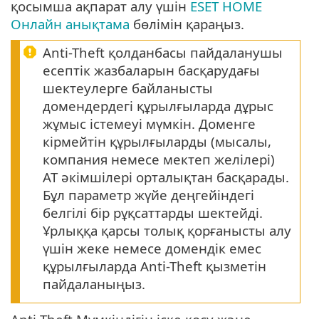
қосымша ақпарат алу үшін
ESET HOME
Онлайн анықтама
бөлімін қараңыз.
Anti-Theft қолданбасы пайдаланушы
есептік жазбаларын басқарудағы
шектеулерге байланысты
домендердегі құрылғыларда дұрыс
жұмыс істемеуі мүмкін. Доменге
кірмейтін құрылғыларды (мысалы,
компания немесе мектеп желілері)
АТ әкімшілері орталықтан басқарады.
Бұл параметр жүйе деңгейіндегі
белгілі бір рұқсаттарды шектейді.
Ұрлыққа қарсы толық қорғанысты алу
үшін жеке немесе домендік емес
құрылғыларда Anti-Theft қызметін
пайдаланыңыз.