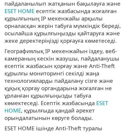
пайдаланылып жатқанын бақылауға және
ESET HOME
есептік жазбасында жоғалған
құрылғының IP мекенжайы арқылы
орналасқан жерін табуға мүмкіндік береді,
осылайша құрылғыңызды қайтаруға және
жеке деректеріңізді қорғауға көметеседі.
Географиялық IP мекенжайын іздеу, веб-
камераның кескін жазушы, пайдаланушы
есептік жазбасын қорғау және Anti-Theft
құрылғы мониторингі секілді жаңа
технологияларды пайдалану сізге және
құқық қорғау органдарына жоғалған не
ұрланған құрылғыңызды табуға
көмектеседі. Есептік жазбасында
ESET
HOME
, құрылғыда қандай әрекет
орындалатынын көруге болады.
ESET HOME ішінде Anti-Theft туралы