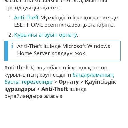
жазбасына қосылмаған болса, мынаны
орындауыңыз қажет:
1.
Anti-Theft
Мүмкіндігін іске қосқан кезде
ESET HOME есептік жазбаңызға кіріңіз.
2.
Құрылғы атауын орнату
.
Anti-Theft ішінде Microsoft Windows
Home Server қолдауы жоқ.
Anti-Theft Қолданбасын іске қосқан соң,
құрылғының қауіпсіздігін
бағдарламаның
басты терезесінде
>
Орнату
>
Қауіпсіздік
құралдары
>
Anti-Theft
ішінде
оңтайландыра аласыз.