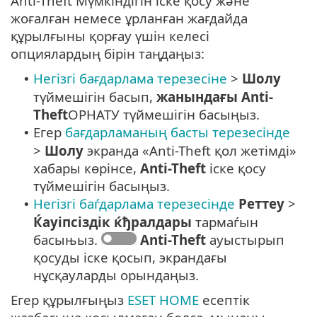
Anti-Theft Мүмкіндігін іске қосу және
жоғалған немесе ұрланған жағдайда
құрылғыны қорғау үшін келесі
опциялардың бірін таңдаңыз:
Негізгі бағдарлама терезесіне
>
Шолу
•
түймешігін басып,
жанындағы Anti-
Theft
ОРНАТУ түймешігін басыңыз.
Егер
бағдарламаның басты терезесінде
•
>
Шолу
экранда «Anti-Theft қол жетімді»
хабары көрінсе,
Anti-Theft
іске қосу
түймешігін басыңыз.
Негізгі баѓдарлама терезесінде
Реттеу
>
•
Ќауіпсіздік ќђралдары
тармаѓын
басыњыз.
Anti-Theft
ауыстырып
қосуды іске қосып, экрандағы
нұсқауларды орындаңыз.
Егер құрылғыңыз
ESET HOME
есептік