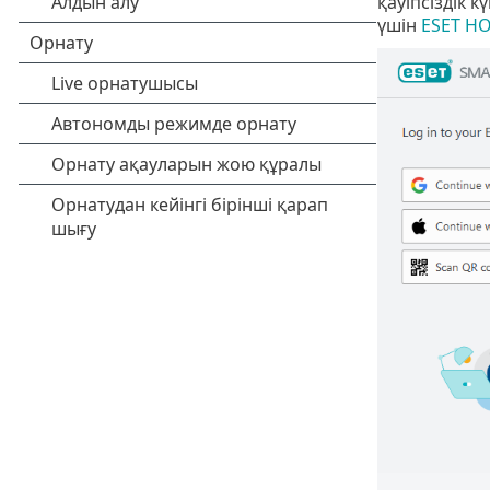
қауіпсіздік 
үшін
ESET H