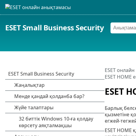
ESET Small Business Security
ESET онлайн
ESET HOME е
ESET H
Барлық белс
қызметіне қ
егжей-тегжей
ESET HOME қ