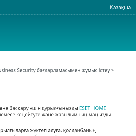
Қазақша
usiness Security бағдарламасымен жұмыс істеу
>
және басқару үшін құрылғыңызды
ESET HOME
 немесе кеңейтуге және жазылымның маңызды
ұрылғыларға жүктеп алуға, қолданбаның