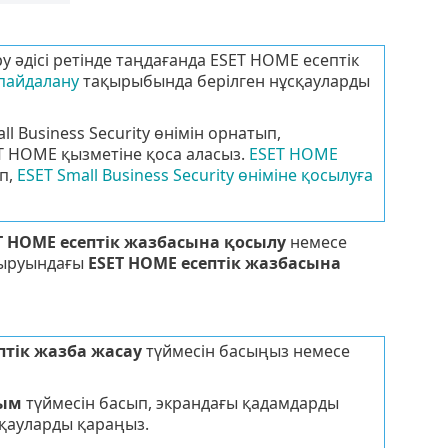
у әдісі ретінде таңдағанда ESET HOME есептік
пайдалану
тақырыбында берілген нұсқауларды
 Business Security өнімін орнатып,
 HOME қызметіне қоса аласыз.
ESET HOME
п,
ESET Small Business Security өніміне қосылуға
T HOME есептік жазбасына қосылу
немесе
ыруындағы
ESET HOME есептік жазбасына
птік жазба жасау
түймесін басыңыз немесе
дым
түймесін басып, экрандағы қадамдарды
қауларды қараңыз.