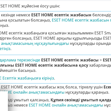
SET HOME жџйесіне ќосу џшін:
 кезінде немесе
ESET HOME есептік жазбасын
белсендір
ына қосылатын болсаңыз,
ESET HOME есептік жазбасын 
ңыз.
OME есептік жазбаңызға қосылған жазылыммен ESET Small
дірген болсаңыз, ESET HOME арқылы құрылғыңызды ESET
 анықтамасының нұсқаулығындағы
нұсқауларды орында
етіңіз
.
ғдарлама терезесінде
ESET HOME есептік жазбасы
>
ESE
лғыны ESET HOME есептік жазбасына қосу
хабарланд
ймешігін басыңыз.
 Есептік жазбаңызға кіріңіз
.
е ESET HOME есептік жазбасы жоқ болса, тіркелу үшін
Есе
 HOME онлайн анықтамасындағы
нұсқауларды қараңыз.
я сөзді ұмытып қалсаңыз,
Құпия сөзімді ұмытып қал
даңыз немесе
ESET HOME онлайн анықтамасындағы
нұс