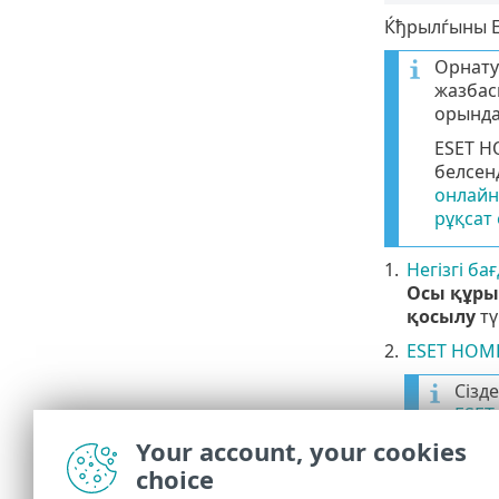
Ќђрылѓыны E
Орнату
жазбас
орында
ESET H
белсен
онлайн
рұқсат 
1.
Негізгі ба
Осы құры
қосылу
тү
2.
ESET HOME
Сізд
ESET
Your account, your cookies
Құпи
орын
choice