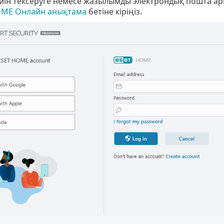
күйін тексеруге немесе жазылымды электрондық пошта ар
OME Онлайн анықтама
бетіне кіріңіз.