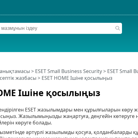
 анықтамасы
>
ESET Small Business Security
>
ESET Small B
септік жазбасы
> ESET HOME Ішіне қосылыңыз
OME Ішіне қосылыңыз
ендірілген ESET жазылымдары мен құрылғыларын көру 
осыңыз. Жазылымыңызды жаңартуға, деңгейін көтеруге
лерін көруге болады.
ызметінде әртүрлі жазылымды қосуға, қолданбаларды қ