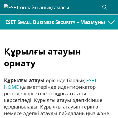
ESET Small Business Security – Мазмұны
Құрылғы атауын
орнату
Құрылғы атауы
өрісінде барлық
ESET
HOME
қызметтерінде идентификатор
ретінде көрсетілетін құрылғы аты
көрсетіледі. Құрылғы атауы әдепкісінше
қолданылады. Құрылғы атауын теріңіз
немесе әдепкі атауды пайдаланыңыз және