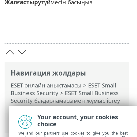
Жалғастыру
түймесін басыңыз.
Навигация жолдары
ESET онлайн анықтамасы
>
ESET Small
Business Security
>
ESET Small Business
Security бағдарламасымен жұмыс істеу
>
Реттеу
>
Қауіпсіздік құралдары
>
Anti-
Theft
> Диалогтық терезелер – Anti-
Your account, your cookies
Theft > Құрылғы атауын орнату
choice
We and our partners use cookies to give you the best