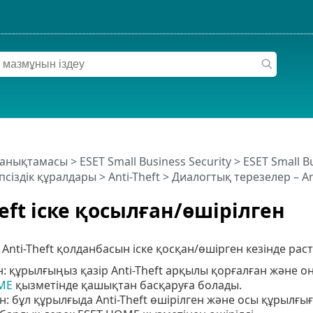
 анықтамасы
>
ESET Small Business Security
>
ESET Small B
псіздік құралдары
>
Anti-Theft
> Диалогтық терезелер – Ant
heft іске қосылған/өшірілген
 Anti-Theft қолданбасын іске қосқан/өшірген кезінде рас
: құрылғыңыз қазір Anti-Theft арқылы қорғалған және он
ME
қызметінде қашықтан басқаруға болады.
н: бұл құрылғыда Anti-Theft өшірілген және осы құрылғ