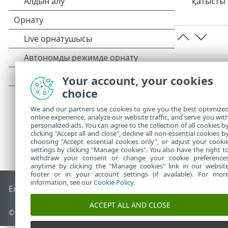
қатысты 
Your account, your cookies
choice
We and our partners use cookies to give you the best optimize
online experience, analyze our website traffic, and serve you wit
personalized ads. You can agree to the collection of all cookies b
clicking "Accept all and close", decline all non-essential cookies b
choosing "Accept essential cookies only", or adjust your cooki
settings by clicking "Manage cookies". You also have the right t
withdraw your consent or change your cookie preference
anytime by clicking the "Manage cookies" link in our websit
footer or in your account settings (if available). For mor
information, see our
Cookie Policy
.
End of Life
ESET білім қоры
ESET форумы
ESET Status Port
ACCEPT ALL AND CLOSE
© 1992 - 2026 ESET, spol. s r.o. - Барлық құқықтары қорғалған.