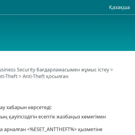
Қазақша
usiness Security бағдарламасымен жұмыс істеу
>
i-Theft > Anti-Theft қосылған
тау хабарын көрсетеді:
ың қауіпсіздігін есептік жазбаңыз көмегімен
ыға арналған <%ESET_ANTTHEFT%> қызметіне