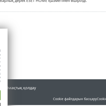
барлық дерек ESET HOME қызметінен өшірілді.
d
h
y
y
e
o
s
e
e
al
Аймақтық қолдау
Cookie файлдарын басқару
Cooki