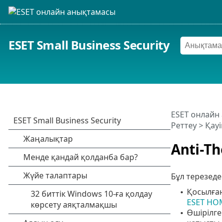
ESET Small Business Security
ESET онлайн
Реттеу
>
Қауі
Anti-T
Бұл терезеде
Қосылған
•
ESET HO
Өшірілге
•