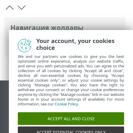
Навигация жолдары
ESET онлайн анықтамасы
>
ESET Small
Your account, your cookies
Business Security
>
Жұмысты бастау
choice
We and our partners use cookies to give you the best
optimized online experience, analyze our website traffic,
and serve you with personalized ads. You can agree to the
collection of all cookies by clicking "Accept all and close",
decline all non-essential cookies by choosing "Accept
essential cookies only", or adjust your cookie settings by
clicking "Manage cookies". You also have the right to
withdraw your consent or change your cookie preferences
Жұмыс үстеліндегі сайтты қарау
anytime by clicking the "Manage cookies" link in our website
footer or in your account settings (if available). For more
End of Life
information, see our
Cookie Policy
.
ESET білім қоры
ESET форумы
ACCEPT ALL AND CLOSE
ESET Status Portal
Аймақтық қолдау
ACCEPT ESSENTIAL COOKIES ONLY