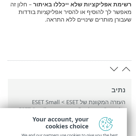
רשימת אפליקציות שלא ייכללו באיתור
– חלון זה
מאפשר לך להוסיף או להסיר אפליקציות בודדות
שעבורן מותרים שינויים ללא התראה.
נתיב
העזרה המקוונת של ESET
>
ESET Small
Business Security
>
עבודה עם ESET Small
Business Security
>
הגדרות מתקדמות
>
Your account, your
הגנות
>
הגנת גישה לאינטרנט
>
חומת אש
>
cookies choice
איתור שינוי אפליקציות
We and our partners use cookies to give you the best