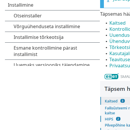
Täpsemas hääl
Kaitsed
•
Kontrolli
•
Uuendus
•
Ühenduv
•
Tõrkeots
•
Kasutajal
•
Teavitus
•
Privaats
•