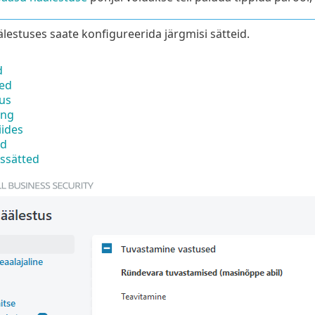
estuses saate konfigureerida järgmisi sätteid.
d
ed
us
ing
iides
ed
ussätted