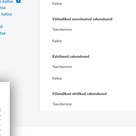
d
h
y
y
e
o