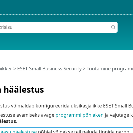
pikker
>
ESET Small Business Security
>
Töötamine programm
 häälestus
tus võimaldab konfigureerida üksikasjalikke ESET Small Busi
estuse avamiseks avage
programmi põhiaken
ja vajutage k
lestus
.
ääsu häälestuse
põhjal võidakse teil paluda tippida parool