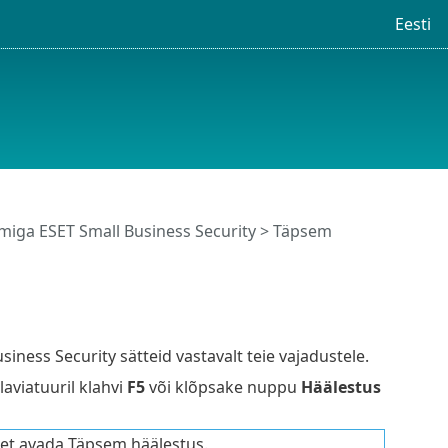
Eesti
iga ESET Small Business Security
> Täpsem
ness Security sätteid vastavalt teie vajadustele.
laviatuuril klahvi
F5
või klõpsake nuppu
Häälestus
, et avada Täpsem häälestus.