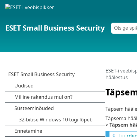
ESET Small Business Security
ESET-i veebis
häälestus
Täpsem
Täpsem hääles
Täpsema hääl
>
Täpsem hää
Juurdep