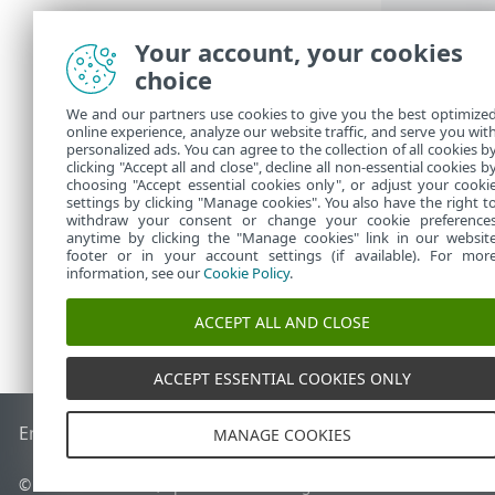
Your account, your cookies
choice
We and our partners use cookies to give you the best optimize
online experience, analyze our website traffic, and serve you wit
personalized ads. You can agree to the collection of all cookies b
clicking "Accept all and close", decline all non-essential cookies b
choosing "Accept essential cookies only", or adjust your cooki
settings by clicking "Manage cookies". You also have the right t
withdraw your consent or change your cookie preference
anytime by clicking the "Manage cookies" link in our websit
footer or in your account settings (if available). For mor
information, see our
Cookie Policy
.
ACCEPT ALL AND CLOSE
ACCEPT ESSENTIAL COOKIES ONLY
End of Life
ESET-i teabebaas
ESET-i foorum
ESET Status Por
MANAGE COOKIES
© 1992 - 2026 ESET, spol. s r.o. – kõik õigused on kaitstud.