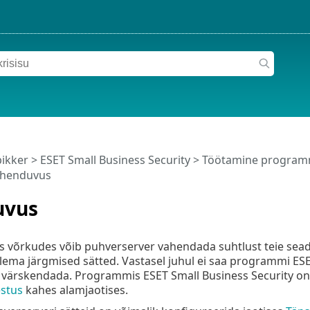
pikker
>
ESET Small Business Security
>
Töötamine programm
henduvus
uvus
 võrkudes võib puhverserver vahendada suhtlust teie seadme
ema järgmised sätted. Vastasel juhul ei saa programmi ESET
värskendada. Programmis ESET Small Business Security on 
stus
kahes alamjaotises.