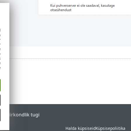
d
h
y
y
e
o
s
e
e
tal
Piirkondlik tugi
Halda küpsiseid
Küpsisepoliitika