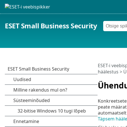
ESET Small Business Security
ESET-i veebis
häälestus
> Ü
Ühend
Konkreetsetes
peate määratl
automaatselt 
Täpsem hääle