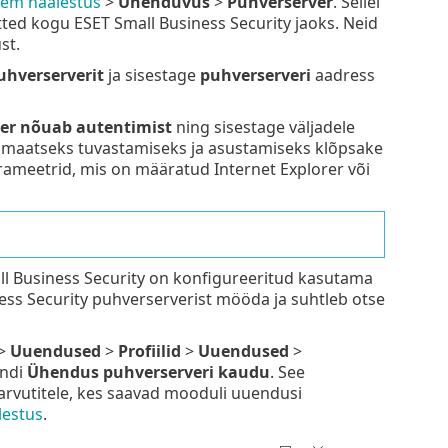
em häälestus
>
Ühenduvus
>
Puhverserver
. Sellel
ted kogu ESET Small Business Security jaoks. Neid
st.
uhverserverit
ja sisestage
puhverserveri
aadress
er nõuab autentimist
ning sisestage väljadele
maatseks tuvastamiseks ja asustamiseks klõpsake
rameetrid, mis on määratud Internet Explorer või
ll Business Security on konfigureeritud kasutama
ess Security puhverserverist mööda ja suhtleb otse
>
Uuendused
>
Profiilid
>
Uuendused
>
ndi
Ühendus puhverserveri kaudu
. See
arvutitele, kes saavad mooduli uuendusi
estus
.