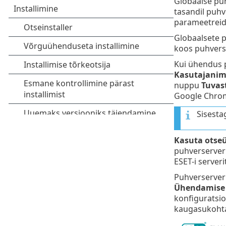
Globaalse puh
tasandil puhv
parameetreid
Globaalsete 
koos puhvers
Kui ühendus p
Kasutajanim
nuppu
Tuvas
Google Chrom
Sisest
Kasuta otseü
puhverserveri
ESET-i serveri
Puhverserveri
Ühendamise
konfiguratsio
kaugasukohtad