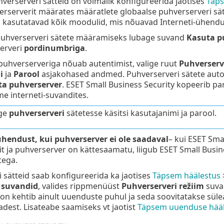
verserveri sätteid on võimalik konfigureerida jaotises
Täps
erserverit määrates määratlete globaalse puhverserveri sät
 kasutatavad kõik moodulid, mis nõuavad Interneti-ühendu
puhverserveri sätete määramiseks lubage suvand
Kasuta p
erveri
pordinumbriga
.
uhverserveriga nõuab autentimist, valige ruut
Puhverserv
i
ja
Parool
asjakohased andmed. Puhverserveri sätete auto
ta puhverserver
. ESET Small Business Security kopeerib pa
e interneti-suvandites.
age
puhverserveri
sätetesse käsitsi kasutajanimi ja parool.
hendust, kui puhverserver ei ole saadaval
– kui ESET Sma
t ja puhverserver on kättesaamatu, liigub ESET Small Busin
tega.
 sätteid saab konfigureerida ka jaotises
Täpsem häälestus
 suvandid
, valides rippmenüüst
Puhverserveri režiim
suva
on kehtib ainult uuenduste puhul ja seda soovitatakse süle
est. Lisateabe saamiseks vt jaotist
Täpsem uuenduse hääl