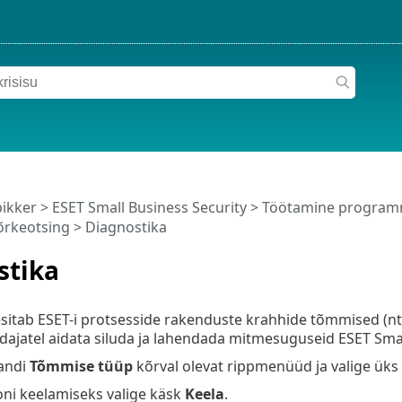
pikker
>
ESET Small Business Security
>
Töötamine programm
õrkeotsing > Diagnostika
stika
sitab ESET-i protsesside rakenduste krahhide tõmmised (n
dajatel aidata siluda ja lahendada mitmesuguseid ESET Sma
andi
Tõmmise tüüp
kõrval olevat rippmenüüd ja valige üks 
ni keelamiseks valige käsk
Keela
.