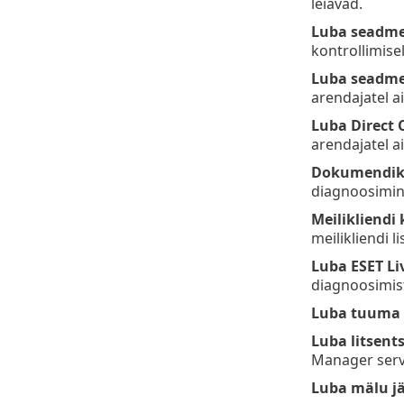
leiavad.
Luba seadme
kontrollimise
Luba seadme
arendajatel 
Luba Direct 
arendajatel a
Dokumendika
diagnoosimin
Meilikliendi
meilikliendi 
Luba ESET Li
diagnoosimis
Luba tuuma 
Luba litsent
Manager serv
Luba mälu j