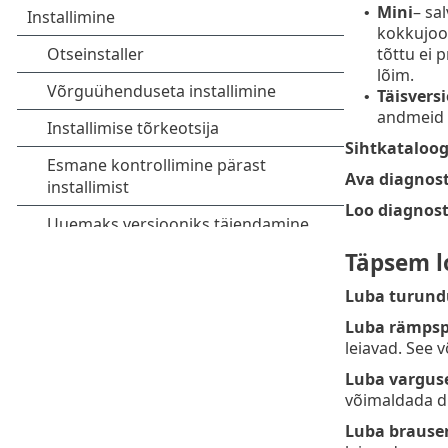
Mini
– sa
•
kokkujook
tõttu ei 
lõim.
Täisvers
•
andmeid 
Sihtkataloo
Ava diagnos
Loo diagnos
Täpsem l
Luba turund
Luba rämpsp
leiavad. See 
Luba vargus
võimaldada d
Luba brauser