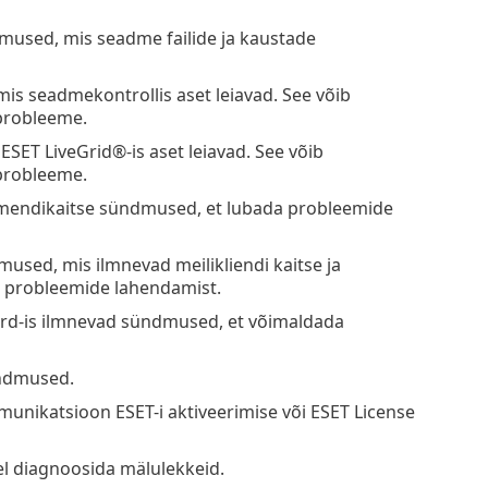
dmused, mis seadme failide ja kaustade
is seadmekontrollis aset leiavad. See võib
probleeme.
SET LiveGrid®-is aset leiavad. See võib
 probleeme.
mendikaitse sündmused, et lubada probleemide
used, mis ilmnevad meilikliendi kaitse ja
a probleemide lahendamist.
ard-is ilmnevad sündmused, et võimaldada
ündmused.
nikatsioon ESET-i aktiveerimise või ESET License
el diagnoosida mälulekkeid.