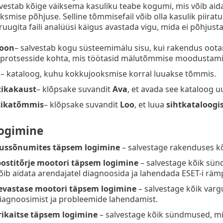
lvestab kõige väiksema kasuliku teabe kogumi, mis võib a
smise põhjuse. Selline tõmmisefail võib olla kasulik piiratu
pruugita faili analüüsi käigus avastada vigu, mida ei põhjus
ioon
– salvestab kogu süsteemimälu sisu, kui rakendus oota
protsesside kohta, mis töötasid mälutõmmise moodustamis
g
– kataloog, kuhu kokkujooksmise korral luuakse tõmmis.
tikakaust
– klõpsake suvandit
Ava
, et avada see kataloog 
tikatõmmis
– klõpsake suvandit
Loo
, et luua
sihtkataloogi
ogimine
ussõnumites täpsem logimine
– salvestage rakenduses 
ostitõrje mootori täpsem logimine
– salvestage kõik sün
võib aidata arendajatel diagnoosida ja lahendada ESET-i r
evastase mootori täpsem logimine
– salvestage kõik var
iagnoosimist ja probleemide lahendamist.
ikaitse täpsem logimine
– salvestage kõik sündmused, mis