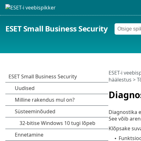
ESET Small Business Security
ESET-i veebis
häälestus
> T
Diagno
Diagnostika e
See võib aren
Klõpsake suv
Funktsioo
•