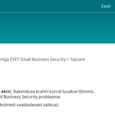
Eesti
iga ESET Small Business Security
>
Täpsem
t
ekrn
). Rakenduse krahhi korral luuakse tõmmis.
ll Business Security probleeme.
kolmest saadaolevast valikust.