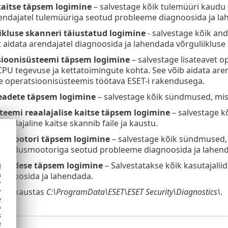
aitse täpsem logimine
– salvestage kõik tulemüüri kaud
endajatel tulemüüriga seotud probleeme diagnoosida ja la
ikluse skanneri täiustatud logimine
- salvestage kõik and
 aidata arendajatel diagnoosida ja lahendada võrguliiklus
sioonisüsteemi täpsem logimine
– salvestage lisateavet o
CPU tegevuse ja kettatoimingute kohta. See võib aidata ar
e operatsioonisüsteemis töötava ESET-i rakendusega.
eadete täpsem logimine
– salvestage kõik sündmused, mis 
steemi reaalajalise kaitse täpsem logimine
– salvestage kõ
reaalajaline kaitse skannib faile ja kaustu.
smootori täpsem logimine
– salvestage kõik sündmused, m
uuendusmootoriga seotud probleeme diagnoosida ja lahen
aliidese täpsem logimine
– Salvestatakse kõik kasutajali
d
h
agnoosida ja lahendada.
y
y
uvad kaustas
C:\ProgramData\ESET\ESET Security\Diagnostics\
.
e
o
s
e