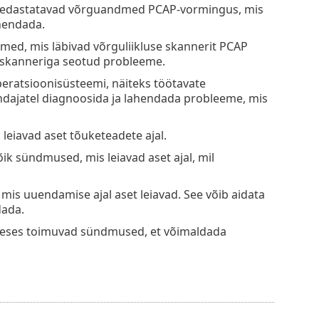
u edastatavad võrguandmed PCAP-vormingus, mis
hendada.
med, mis läbivad võrguliikluse skannerit PCAP
e skanneriga seotud probleeme.
peratsioonisüsteemi, näiteks töötavate
endajatel diagnoosida ja lahendada probleeme, mis
leiavad aset tõuketeadete ajal.
ik sündmused, mis leiavad aset ajal, mil
is uuendamise ajal aset leiavad. See võib aidata
dada.
ideses toimuvad sündmused, et võimaldada