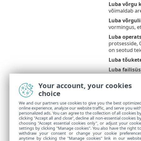
Luba võrgu k
võimaldab ar
Luba võrguli
vormingus, et
Luba operat
protsesside, 
on seotud tei
Luba tõuket
Luba failisü
failisüsteemi 
Your account, your cookies
Luba uuendu
choice
arendajatel 
Luba kasutaj
We and our partners use cookies to give you the best optimize
online experience, analyze our website traffic, and serve you wit
probleeme di
personalized ads. You can agree to the collection of all cookies b
clicking "Accept all and close", decline all non-essential cookies b
Logifailid as
choosing "Accept essential cookies only", or adjust your cooki
settings by clicking "Manage cookies". You also have the right t
withdraw your consent or change your cookie preference
anytime by clicking the "Manage cookies" link in our websit