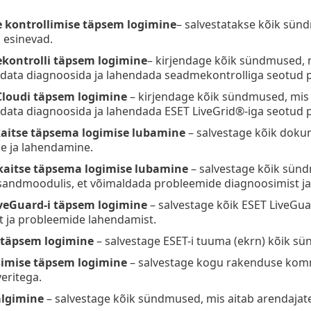
 kontrollimise täpsem logimine
– salvestatakse kõik sün
l esinevad.
kontrolli täpsem logimine
– kirjendage kõik sündmused, m
aidata diagnoosida ja lahendada seadmekontrolliga seotud 
Cloudi täpsem logimine
– kirjendage kõik sündmused, mis E
idata diagnoosida ja lahendada ESET LiveGrid®-iga seotud
itse täpsema logimise lubamine
– salvestage kõik doku
e ja lahendamine.
 kaitse täpsema logimise lubamine
– salvestage kõik sündm
lisandmoodulis, et võimaldada probleemide diagnoosimist j
veGuard-i täpsem logimine
– salvestage kõik ESET LiveGu
t ja probleemide lahendamist.
täpsem logimine
– salvestage ESET-i tuuma (ekrn) kõik s
simise täpsem logimine
– salvestage kogu rakenduse kommu
eritega.
älgimine
– salvestage kõik sündmused, mis aitab arendajat