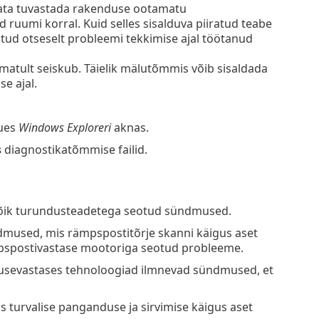
idata tuvastada rakenduse ootamatu
d ruumi korral. Kuid selles sisalduva piiratud teabe
tatud otseselt probleemi tekkimise ajal töötanud
matult seiskub. Täielik mälutõmmis võib sisaldada
e ajal.
uues
Windows Exploreri
aknas.
s
diagnostikatõmmise failid.
kõik turundusteadetega seotud sündmused.
dmused, mis rämpspostitõrje skanni käigus aset
ämpspostivastase mootoriga seotud probleeme.
gusevastases tehnoloogiad ilmnevad sündmused, et
 turvalise panganduse ja sirvimise käigus aset