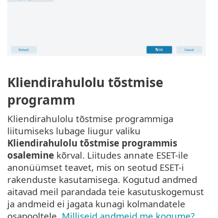
Kliendirahulolu tõstmise
programm
Kliendirahulolu tõstmise programmiga
liitumiseks lubage liugur valiku
Kliendirahulolu tõstmise programmis
osalemine
kõrval. Liitudes annate ESET-ile
anonüümset teavet, mis on seotud ESET-i
rakenduste kasutamisega. Kogutud andmed
aitavad meil parandada teie kasutuskogemust
ja andmeid ei jagata kunagi kolmandatele
osapooltele.
Milliseid andmeid me kogume?