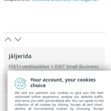
Jäljerida
ESET-i veebispikker
>
ESET Small Business
Security
>
Töötamine programmiga ESET
Small Business Security
>
Täpsem
Your account, your cookies
häälestus
> Privaatsussätted
choice
We and our partners use cookies to give you the best
optimized online experience, analyze our website traffic,
and serve you with personalized ads. You can agree to the
collection of all cookies by clicking "Accept all and close",
decline all non-essential cookies by choosing "Accept