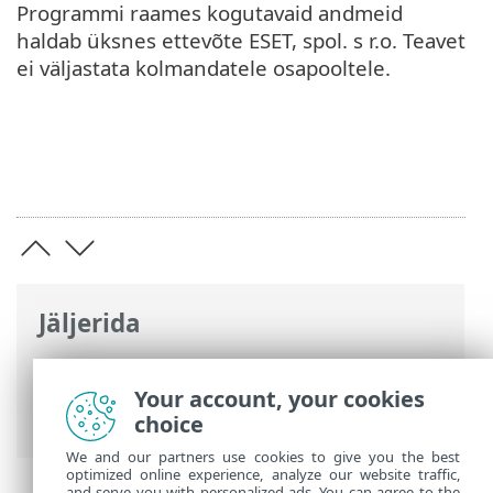
Programmi raames kogutavaid andmeid
haldab üksnes ettevõte ESET, spol. s r.o. Teavet
ei väljastata kolmandatele osapooltele.
Jäljerida
ESET-i veebispikker
>
ESET Small Business
Security
>
Juriidilised dokumendid >
Your account, your cookies
Kliendirahulolu tõstmise programm
choice
We and our partners use cookies to give you the best
optimized online experience, analyze our website traffic,
and serve you with personalized ads. You can agree to the