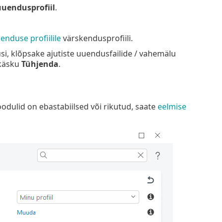
uuendusprofiil
.
nduse profiilile
värskendusprofiili.
si, klõpsake ajutiste uuendusfailide / vahemälu
 käsku
Tühjenda
.
dulid on ebastabiilsed või rikutud, saate
eelmise