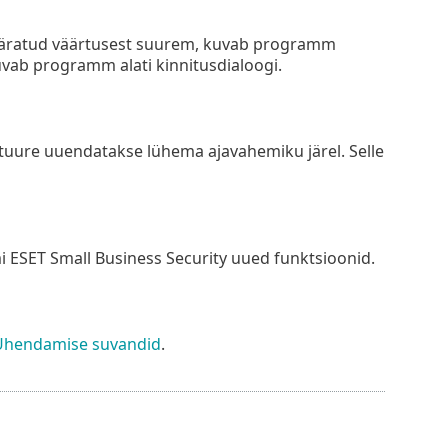
ääratud väärtusest suurem, kuvab programm
uvab programm alati kinnitusdialoogi.
tuure uuendatakse lühema ajavahemiku järel. Selle
 ESET Small Business Security uued funktsioonid.
Ühendamise suvandid
.