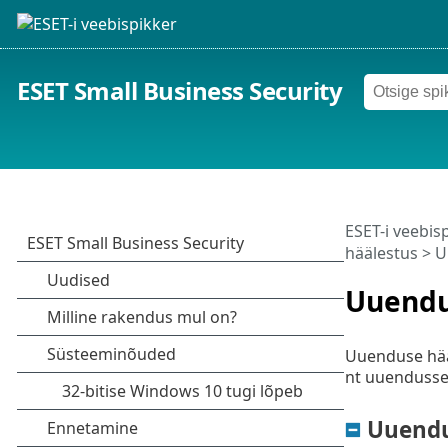
ESET Small Business Security
ESET-i veebis
häälestus
> U
Uuend
Uuenduse hää
nt uuendusser
Uuend