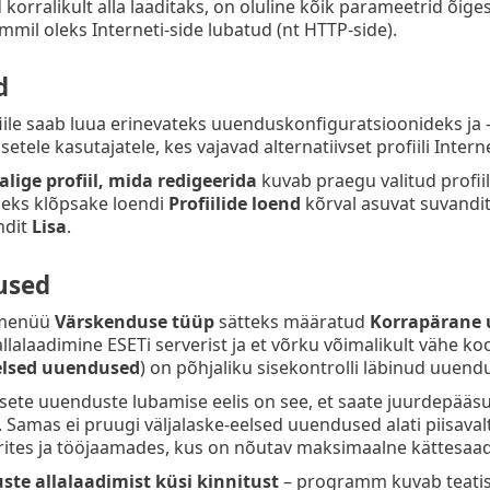
korralikult alla laaditaks, on oluline kõik parameetrid õige
mmil oleks Interneti-side lubatud (nt HTTP-side).
d
le saab luua erinevateks uuenduskonfiguratsioonideks ja -
setele kasutajatele, kes vajavad alternatiivset profiili Int
alige profiil, mida redigeerida
kuvab praegu valitud profiil
iseks klõpsake loendi
Profiilide loend
kõrval asuvat suvandi
ndit
Lisa
.
used
 menüü
Värskenduse tüüp
sätteks määratud
Korrapärane
lalaadimine ESETi serverist ja et võrku võimalikult vähe k
elsed uuendused
) on põhjaliku sisekontrolli läbinud uuend
lsete uuenduste lubamise eelis on see, et saate juurdepääs
 Samas ei pruugi väljalaske-eelsed uuendused alati piisavalt 
ites ja tööjaamades, kus on nõutav maksimaalne kättesaada
te allalaadimist küsi kinnitust
– programm kuvab teatise,