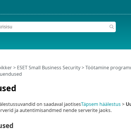
pikker
>
ESET Small Business Security
>
Töötamine programm
uendused
used
lestussuvandid on saadaval jaotises
Täpsem häälestus
>
U
verid ja autentimisandmed nende serverite jaoks.
used