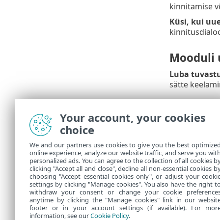
kinnitamise v
Küsi, kui uu
kinnitusdialo
Mooduli
Luba tuvast
sätte keelami
Rakendu
Your account, your cookies
Rakenduse f
choice
We and our partners use cookies to give you the best optimize
Ühenda
online experience, analyze our website traffic, and serve you wit
personalized ads. You can agree to the collection of all cookies b
Uuenduste al
clicking "Accept all and close", decline all non-essential cookies b
choosing "Accept essential cookies only", or adjust your cooki
settings by clicking "Manage cookies". You also have the right t
withdraw your consent or change your cookie preference
anytime by clicking the "Manage cookies" link in our websit
footer or in your account settings (if available). For mor
information, see our
Cookie Policy
.