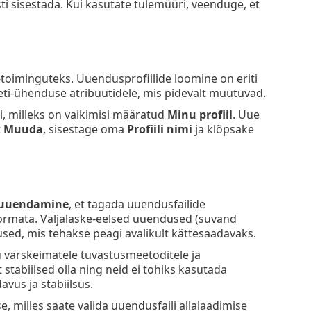
sti sisestada. Kui kasutate tulemüüri, veenduge, et
toiminguteks. Uuendusprofiilide loomine on eriti
erneti-ühenduse atribuutidele, mis pidevalt muutuvad.
i, milleks on vaikimisi määratud
Minu profiil
. Uue
t
Muuda
, sisestage oma
Profiili nimi
ja klõpsake
 uuendamine
, et tagada uuendusfailide
oormata. Väljalaske-eelsed uuendused (suvand
used, mis tehakse peagi avalikult kättesaadavaks.
u värskeimatele tuvastusmeetoditele ja
stabiilsed olla ning neid ei tohiks kasutada
vus ja stabiilsus.
 milles saate valida uuendusfaili allalaadimise