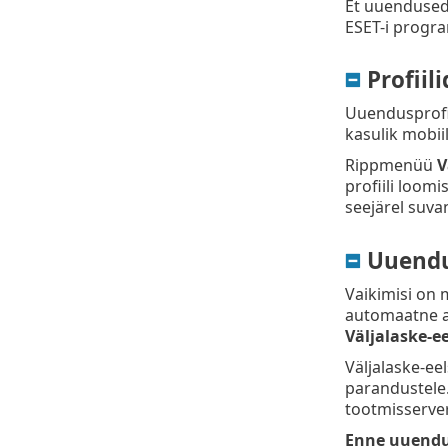
Et uuendused 
ESET-i progra
Profiili
Uuendusprofii
kasulik mobiil
Rippmenüü
V
profiili loom
seejärel suva
Uuend
Vaikimisi on
automaatne al
Väljalaske-e
Väljalaske-ee
parandustele.
tootmisserver
Enne uuendus