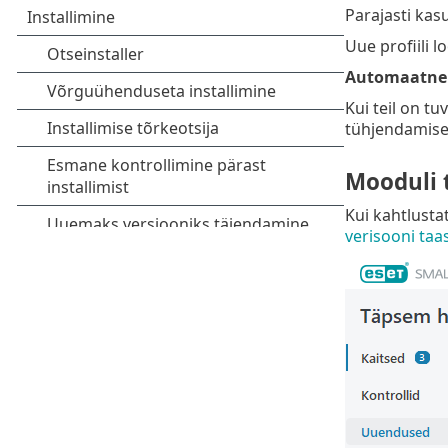
Parajasti ka
Uue profiili l
Automaatne 
Kui teil on t
tühjendamise
Mooduli 
Kui kahtlusta
verisooni taa