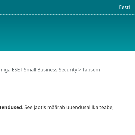
Eesti
iga ESET Small Business Security
>
Täpsem
uendused
. See jaotis määrab uuendusallika teabe,