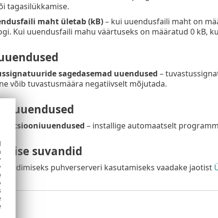
õi tagasilükkamise.
endusfaili maht ületab (kB)
– kui uuendusfaili maht on m
ogi. Kui uuendusfaili mahu väärtuseks on määratud 0 kB, k
 uuendused
ussignatuuride sagedasemad uuendused
– tuvastussigna
ne võib tuvastusmäära negatiivselt mõjutada.
se uuendused
unktsiooniuuendused
– installige automaatselt programmi
d
mise suvandid
h
y
lalaadimiseks puhverserveri kasutamiseks vaadake jaotist
y
e
o
s
e
e