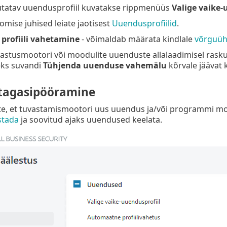
sutatav uuendusprofiil kuvatakse rippmenüüs
Valige vaike-
oomise juhised leiate jaotisest
Uuendusprofiilid
.
profiili vahetamine
- võimaldab määrata kindlale
võrguühe
uvastusmootori või moodulite uuenduste allalaadimisel rasku
ks suvandi
Tühjenda uuenduse vahemälu
kõrvale jäävat
tagasipööramine
te, et tuvastamismootori uus uuendus ja/või programmi moo
stada
ja soovitud ajaks uuendused keelata.