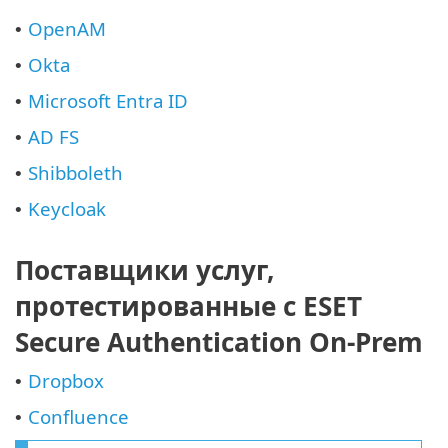
OpenAM
•
Okta
•
Microsoft Entra ID
•
AD FS
•
Shibboleth
•
Keycloak
•
Поставщики услуг,
протестированные с ESET
Secure Authentication On-Prem
Dropbox
•
Confluence
•