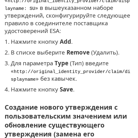
http://original_identity_provider/claim/disp
» в вышеуказанном наборе
layname: SU
утверждений, сконфигурируйте следующее
правило в соединителе поставщика
удостоверений ESA:
1.
Нажмите кнопку
Add
.
2.
В списке выберите
Remove
(Удалить).
3.
Для параметра
Type
(Тип) введите
«
http://original_identity_provider/claim/di
» без кавычек.
splayname
4.
Нажмите кнопку
Save
.
Создание нового утверждения с
пользовательским значением или
обновление существующего
утверждения (замена его