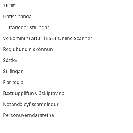
Yfirlit
Hafist handa
Ítarlegar stillingar
Velkomin(n) aftur í ESET Online Scanner
Reglubundin skönnun
Sóttkví
Stillingar
Fjarlægja
Bætt upplifun viðskiptavina
Notandaleyfissamningur
Persónuverndarstefna