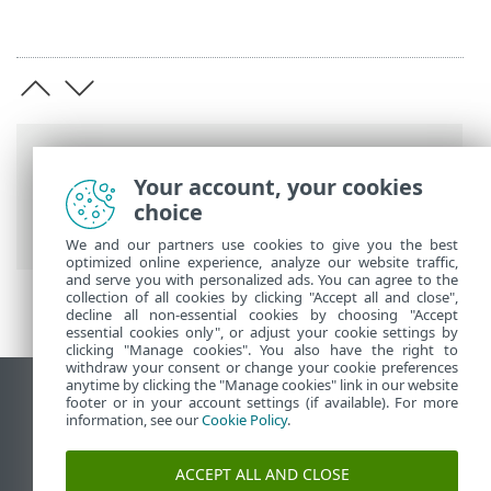
Barre di navigazione
Your account, your cookies
Guida online ESET
>
ESET Services
>
choice
Domande frequenti (FAQ)
We and our partners use cookies to give you the best
optimized online experience, analyze our website traffic,
and serve you with personalized ads. You can agree to the
collection of all cookies by clicking "Accept all and close",
decline all non-essential cookies by choosing "Accept
essential cookies only", or adjust your cookie settings by
clicking "Manage cookies". You also have the right to
withdraw your consent or change your cookie preferences
anytime by clicking the "Manage cookies" link in our website
Visualizza sito desktop
footer or in your account settings (if available). For more
information, see our
Cookie Policy
.
End of Life
ESET Knowledge Base
ACCEPT ALL AND CLOSE
Forum ESET