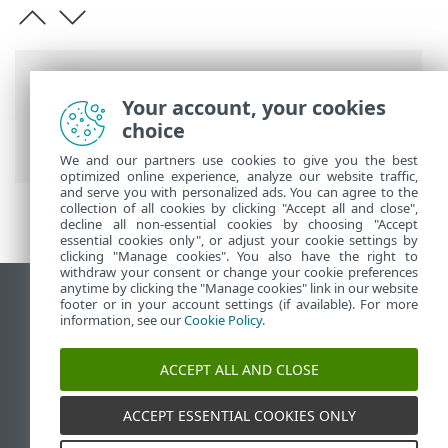
Barre di navigazione
Your account, your cookies
Guida online ESET
>
ESET Services
>
choice
Panoramica di ESET Servizi di sicurezza
We and our partners use cookies to give you the best
optimized online experience, analyze our website traffic,
and serve you with personalized ads. You can agree to the
collection of all cookies by clicking "Accept all and close",
decline all non-essential cookies by choosing "Accept
essential cookies only", or adjust your cookie settings by
clicking "Manage cookies". You also have the right to
withdraw your consent or change your cookie preferences
anytime by clicking the "Manage cookies" link in our website
Visualizza sito desktop
footer or in your account settings (if available). For more
information, see our
Cookie Policy
.
End of Life
ESET Knowledge Base
ACCEPT ALL AND CLOSE
Forum ESET
ESET Status Portal
ACCEPT ESSENTIAL COOKIES ONLY
Supporto regionale