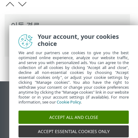
이동 경로
Your account, your cookies
ESET 온라인 도움말
>
ESET Mail Security
>
choice
개요
> 새로운 기능
We and our partners use cookies to give you the best
optimized online experience, analyze our website traffic,
and serve you with personalized ads. You can agree to the
collection of all cookies by clicking "Accept all and close",
decline all non-essential cookies by choosing "Accept
essential cookies only", or adjust your cookie settings by
clicking "Manage cookies". You also have the right to
withdraw your consent or change your cookie preferences
anytime by clicking the "Manage cookies" link in our website
데스크톱 사이트 보기
footer or in your account settings (if available). For more
End of Life
information, see our
Cookie Policy
.
ESET 지식 베이스
ACCEPT ALL AND CLOSE
ESET 포럼
ESET Status Portal
ACCEPT ESSENTIAL COOKIES ONLY
국가별 지원