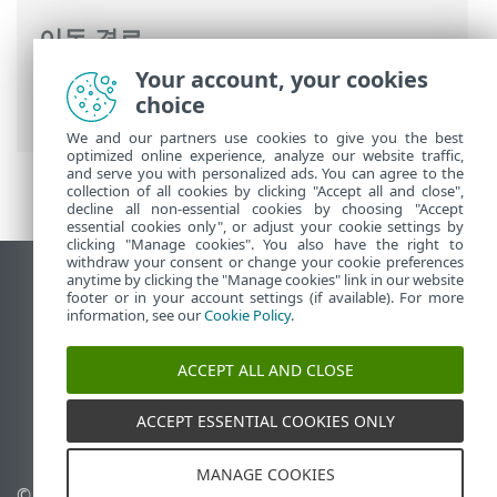
이동 경로
Your account, your cookies
ESET 온라인 도움말
>
ESET Mail Security
>
choice
개요
> 메일 흐름
We and our partners use cookies to give you the best
optimized online experience, analyze our website traffic,
and serve you with personalized ads. You can agree to the
collection of all cookies by clicking "Accept all and close",
decline all non-essential cookies by choosing "Accept
essential cookies only", or adjust your cookie settings by
clicking "Manage cookies". You also have the right to
withdraw your consent or change your cookie preferences
anytime by clicking the "Manage cookies" link in our website
데스크톱 사이트 보기
footer or in your account settings (if available). For more
End of Life
information, see our
Cookie Policy
.
ESET 지식 베이스
ACCEPT ALL AND CLOSE
ESET 포럼
ESET Status Portal
ACCEPT ESSENTIAL COOKIES ONLY
국가별 지원
MANAGE COOKIES
© 1992 - 2025 ESET, spol. s
쿠키 관리