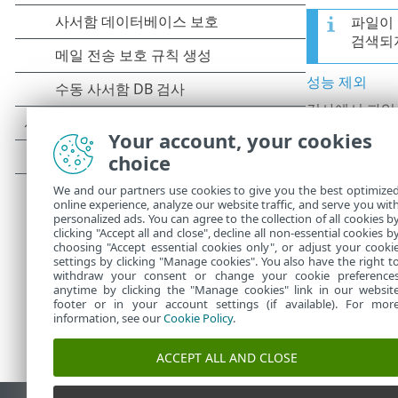
파일이 
검색되
성능 제외
검사에서 파일
성능 저하가 발
Your account, your cookies
탐지 제외
choice
탐지 이름, 경
We and our partners use cookies to give you the best optimize
습니다. 탐지 
online experience, analyze our website traffic, and serve you wit
personalized ads. You can agree to the collection of all cookies b
clicking "Accept all and close", decline all non-essential cookies b
choosing "Accept essential cookies only", or adjust your cooki
settings by clicking "Manage cookies". You also have the right t
withdraw your consent or change your cookie preference
anytime by clicking the "Manage cookies" link in our websit
footer or in your account settings (if available). For mor
information, see our
Cookie Policy
.
ACCEPT ALL AND CLOSE