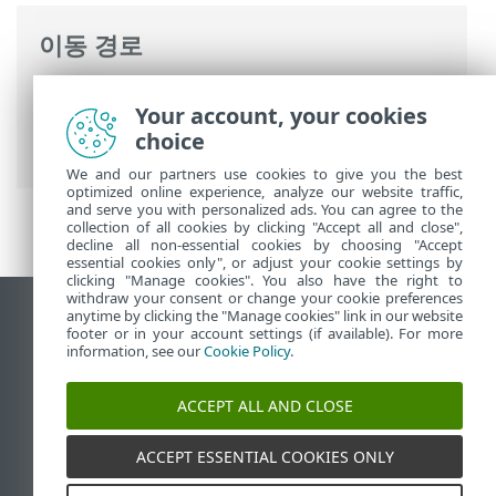
이동 경로
ESET 온라인 도움말
>
ESET Mail Security
>
Your account, your cookies
고급 설정
>
검사
>
ESET 관리 콘솔 서버 검
choice
사 대상
> 재정의 모드
We and our partners use cookies to give you the best
optimized online experience, analyze our website traffic,
and serve you with personalized ads. You can agree to the
collection of all cookies by clicking "Accept all and close",
decline all non-essential cookies by choosing "Accept
essential cookies only", or adjust your cookie settings by
clicking "Manage cookies". You also have the right to
withdraw your consent or change your cookie preferences
anytime by clicking the "Manage cookies" link in our website
데스크톱 사이트 보기
footer or in your account settings (if available). For more
End of Life
information, see our
Cookie Policy
.
ESET 지식 베이스
ACCEPT ALL AND CLOSE
ESET 포럼
ESET Status Portal
ACCEPT ESSENTIAL COOKIES ONLY
국가별 지원