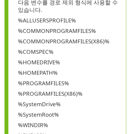
다음 변수를 경로 제외 형식에 사용할 수
있습니다.
%ALLUSERSPROFILE%
%COMMONPROGRAMFILES%
%COMMONPROGRAMFILES(X86)%
%COMSPEC%
%HOMEDRIVE%
%HOMEPATH%
%PROGRAMFILES%
%PROGRAMFILES(X86)%
%SystemDrive%
%SystemRoot%
%WINDIR%