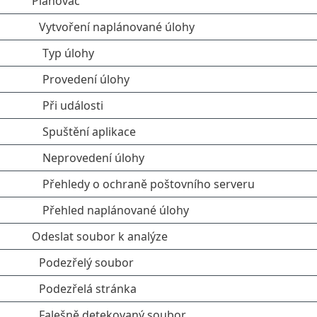
Plánovač
Vytvoření naplánované úlohy
Typ úlohy
Provedení úlohy
Při události
Spuštění aplikace
Neprovedení úlohy
Přehledy o ochraně poštovního serveru
Přehled naplánované úlohy
Odeslat soubor k analýze
Podezřelý soubor
Podezřelá stránka
Falešně detekovaný soubor