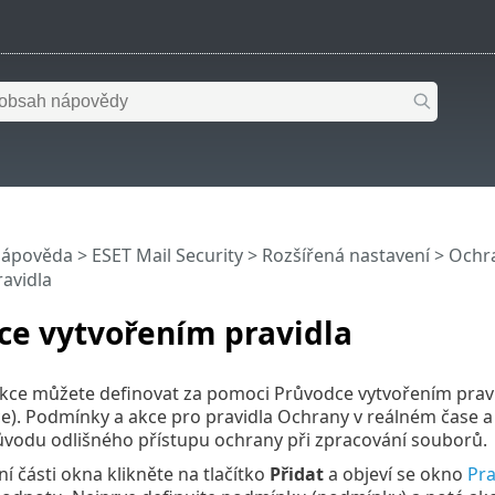
nápověda
>
ESET Mail Security
>
Rozšířená nastavení
>
Ochra
avidla
ce vytvořením pravidla
kce můžete definovat za pomoci Průvodce vytvořením pravi
ce). Podmínky a akce pro pravidla Ochrany v reálném čase a
důvodu odlišného přístupu ochrany při zpracování souborů.
í části okna klikněte na tlačítko
Přidat
a objeví se okno
Pra