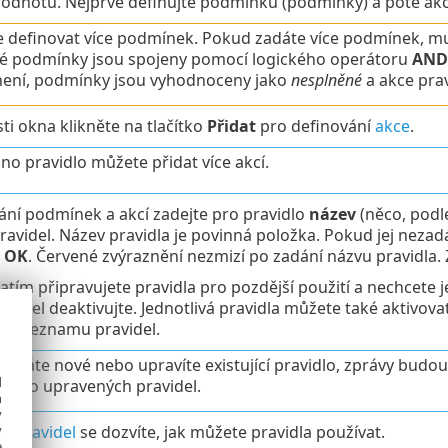
hodnotu. Nejprve definujte podmínku (podmínky) a poté akci
 definovat více podmínek. Pokud zadáte více podmínek, musí
é podmínky jsou spojeny pomocí logického operátoru
AND
není, podmínky jsou vyhodnoceny jako
nesplněné
a akce pra
sti okna klikněte na tlačítko
Přidat
pro definování
akce
.
no pravidlo můžete přidat více akcí.
ání podmínek a akcí zadejte pro pravidlo
název
(něco, podle
avidel. Název pravidla je povinná položka. Pokud jej nezad
a
OK
. Červené zvýraznění nezmizí po zadání názvu pravidla. Z
atím připravujete pravidla pro pozdější použití a nechcete j
ravidel deaktivujte. Jednotlivá pravidla můžete také aktivo
o v seznamu pravidel.
řidáte nové nebo upravíte existující pravidlo, zprávy bud
d
nebo upravených pravidel.
h
y
dy pravidel
se dozvíte, jak můžete pravidla používat.
y
e