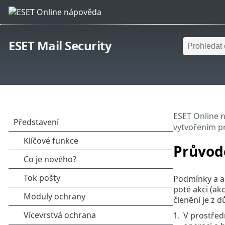
ESET Mail Security
ESET Online 
vytvořením pr
Průvod
Podmínky a a
poté akci (ak
členění je z 
1.
V prostředn