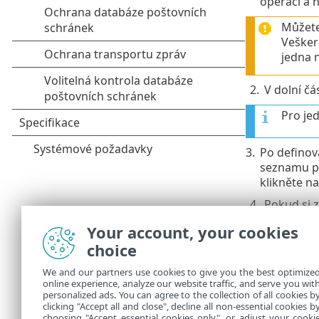
operaci a 
Můžete
Vešker
jedna 
2.
V dolní čá
Pro jed
3.
Po definov
seznamu pr
klikněte n
4.
Pokud si z
aplikaci p
Your account, your cookies
pole přím
choice
Pokud p
We and our partners use cookies to give you the best optimize
nových 
online experience, analyze our website traffic, and serve you wit
personalized ads. You can agree to the collection of all cookies b
V části
Příkla
clicking "Accept all and close", decline all non-essential cookies b
choosing "Accept essential cookies only", or adjust your cooki