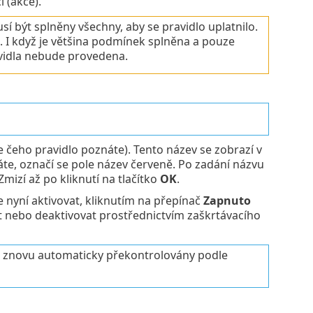
 (akce).
 být splněny všechny, aby se pravidlo uplatnilo.
. I když je většina podmínek splněna a pouze
vidla nebude provedena.
 čeho pravidlo poznáte). Tento název se zobrazí v
áte, označí se pole název červeně. Po zadání názvu
mizí až po kliknutí na tlačítko
OK
.
e nyní aktivovat, kliknutím na přepínač
Zapnuto
vat nebo deaktivovat prostřednictvím zaškrtávacího
ou znovu automaticky překontrolovány podle