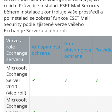
rolích. Průvodce instalací ESET Mail Security
během instalace zkontroluje vaše prostředí a
po instalaci se zobrazí funkce ESET Mail
Security podle zjištěné verze vašeho
Exchange Serveru a jeho rolí.
Verze a
Anti-
role
Antispamová
phishingová
Pravidl
Exchange
ochrana
ochrana
serveru
Microsoft
Exchange
Server
✓
✓
✓
2010
(více rolí)
Microsoft
Exchange