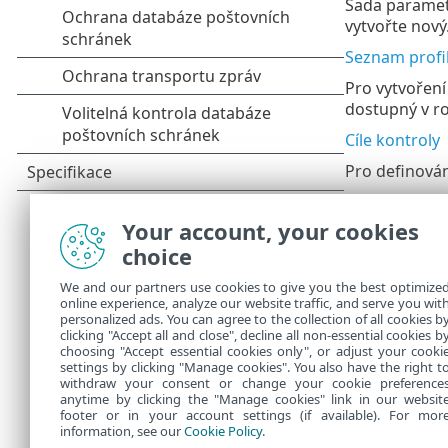
Sada parametr
vytvořte nový
Seznam profi
Pro vytvoření
dostupný v 
Cíle kontroly
Pro definován
Reakce na det
Your account, your cookies
Hlášení zajiš
choice
nastavení
Rea
detekci
a upr
We and our partners use cookies to give you the best optimize
online experience, analyze our website traffic, and serve you wit
ThreatSense
personalized ads. You can agree to the collection of all cookies b
V této sekci 
clicking "Accept all and close", decline all non-essential cookies b
choosing "Accept essential cookies only", or adjust your cooki
settings by clicking "Manage cookies". You also have the right t
withdraw your consent or change your cookie preference
anytime by clicking the "Manage cookies" link in our websit
footer or in your account settings (if available). For mor
information, see our
Cookie Policy
.