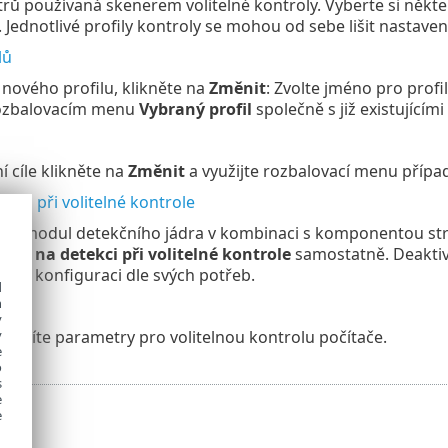
ů používaná skenerem volitelné kontroly. Vyberte si někte
. Jednotlivé profily kontroly se mohou od sebe lišit nasta
lů
 nového profilu, klikněte na
Změnit
: Zvolte jméno pro profi
rozbalovacím menu
Vybraný profil
společně s již existujícími
í cíle klikněte na
Změnit
a využijte rozbalovací menu případn
ekci při volitelné kontrole
ťuje modul detekčního jádra v kombinaci s komponentou st
kce na detekci při volitelné kontrole
samostatně. Deakti
avte konfiguraci dle svých potřeb.
d
h
y
upravíte parametry pro volitelnou kontrolu počítače.
y
e
o
s
e
e