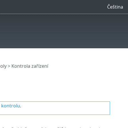
Čeština
oly
> Kontrola zařízení
 kontrolu
.