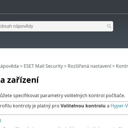
nápověda
>
ESET Mail Security
>
Rozšířená nastavení
>
Kontr
a zařízení
můžete specifikovat parametry volitelných kontrol počítače.
rofilu kontroly je platný pro
Volitelnou kontrolu
a
Hyper-V
l