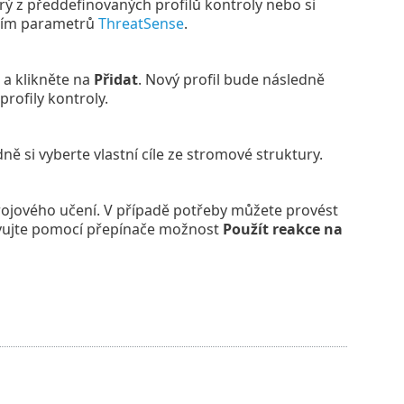
rý z předdefinovaných profilů kontroly nebo si
vením parametrů
ThreatSense
.
l a klikněte na
Přidat
. Nový profil bude následně
 profily kontroly.
ě si vyberte vlastní cíle ze stromové struktury.
rojového učení. V případě potřeby můžete provést
vujte pomocí přepínače možnost
Použít reakce na