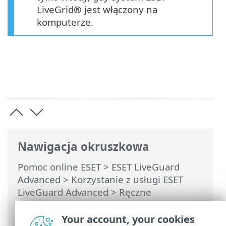
LiveGrid® jest włączony na
komputerze.
Nawigacja okruszkowa
Pomoc online ESET
>
ESET LiveGuard
Advanced
>
Korzystanie z usługi ESET
LiveGuard Advanced
>
Ręczne
przesyłanie pliku do analizy
> Przesyłanie
pliku z programu ESET PROTECT On-Prem
Your account, your cookies