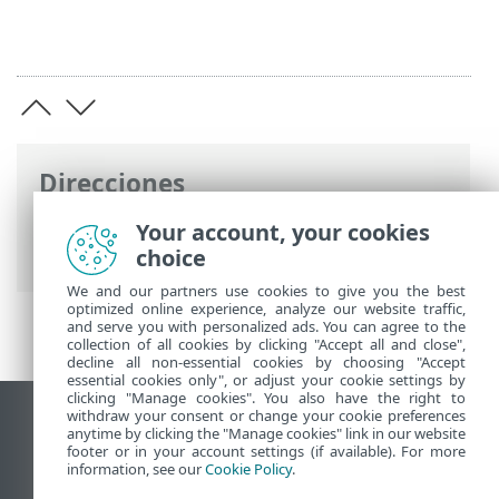
Direcciones
Ayuda en línea de ESET
>
ESET LiveGuard
Your account, your cookies
Advanced
>
Vista general
choice
We and our partners use cookies to give you the best
optimized online experience, analyze our website traffic,
and serve you with personalized ads. You can agree to the
collection of all cookies by clicking "Accept all and close",
decline all non-essential cookies by choosing "Accept
essential cookies only", or adjust your cookie settings by
clicking "Manage cookies". You also have the right to
withdraw your consent or change your cookie preferences
Ver sitio para ordenador
anytime by clicking the "Manage cookies" link in our website
footer or in your account settings (if available). For more
End of Life
information, see our
Cookie Policy
.
Base de conocimiento de ESET