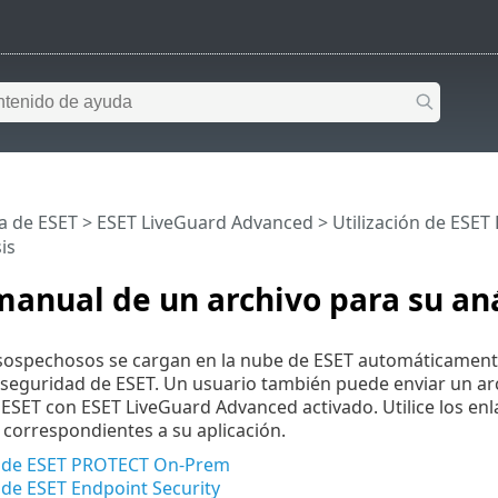
a de ESET
>
ESET LiveGuard Advanced
>
Utilización de ESE
is
anual de un archivo para su aná
 sospechosos se cargan en la nube de ESET automáticament
 seguridad de ESET. Un usuario también puede enviar un a
ESET con ESET LiveGuard Advanced activado. Utilice los enl
 correspondientes a su aplicación.
sde ESET PROTECT On-Prem
de ESET Endpoint Security