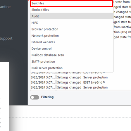
d
h
y
y
e
o
s
e
e