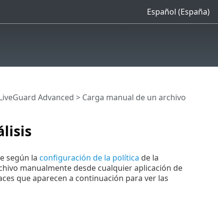
Español (España)
T LiveGuard Advanced
> Carga manual de un archivo
lisis
e según la
configuración de la política
de la
rchivo manualmente desde cualquier aplicación de
aces que aparecen a continuación para ver las