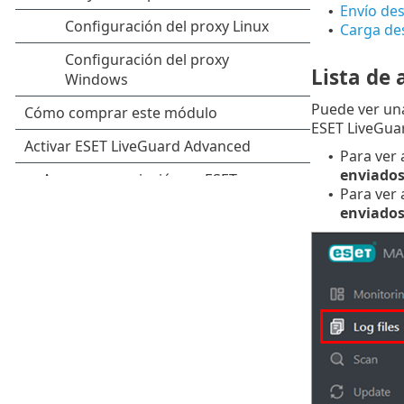
Envío des
•
Carga des
•
Lista de 
Puede ver una
ESET LiveGua
Para ver 
•
enviado
Para ver 
•
enviado