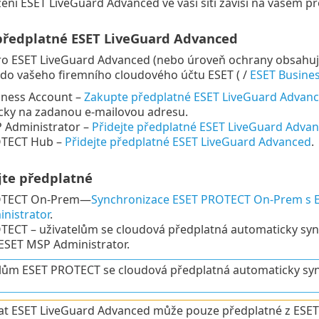
ní ESET LiveGuard Advanced ve vaší síti závisí na vašem pr
e předplatné ESET LiveGuard Advanced
ro ESET LiveGuard Advanced (nebo úroveň ochrany obsahují
do vašeho firemního cloudového účtu ESET ( /
ESET Busine
iness Account –
Zakupte předplatné ESET LiveGuard Advan
icky na zadanou e-mailovou adresu.
 Administrator –
Přidejte předplatné ESET LiveGuard Adva
OTECT Hub –
Přidejte předplatné ESET LiveGuard Advanced
.
jte předplatné
OTECT On-Prem—
Synchronizace ESET PROTECT On-Prem s E
nistrator
.
TECT – uživatelům se cloudová předplatná automaticky sy
ESET MSP Administrator.
lům ESET PROTECT se cloudová předplatná automaticky syn
at ESET LiveGuard Advanced může pouze předplatné z ESET