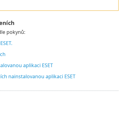
eních
dle pokynů:
 ESET.
ích
lovanou aplikaci ESET
h nainstalovanou aplikaci ESET