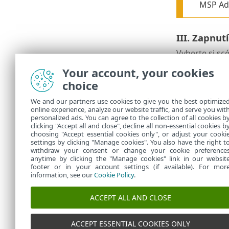
MSP Adm
III. Zapnu
Vyberte si sc
Your account, your cookies
Mám na sp
choice
Mám ESET 
We and our partners use cookies to give you the best optimize
Používám 
online experience, analyze our website traffic, and serve you wit
personalized ads. You can agree to the collection of all cookies b
Používám 
clicking "Accept all and close", decline all non-essential cookies b
choosing "Accept essential cookies only", or adjust your cooki
settings by clicking "Manage cookies". You also have the right t
withdraw your consent or change your cookie preference
anytime by clicking the "Manage cookies" link in our websit
footer or in your account settings (if available). For mor
information, see our
Cookie Policy
.
ACCEPT ALL AND CLOSE
ACCEPT ESSENTIAL COOKIES ONLY