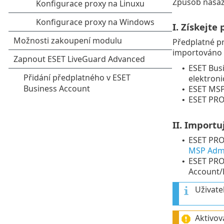
Způsob nasaze
I. Získejt
Předplatné p
importováno 
ESET Bus
•
elektron
ESET MSP
•
ESET PR
•
II. Importu
ESET PR
•
MSP Admi
ESET PRO
•
Account/
Uživate
Aktivov