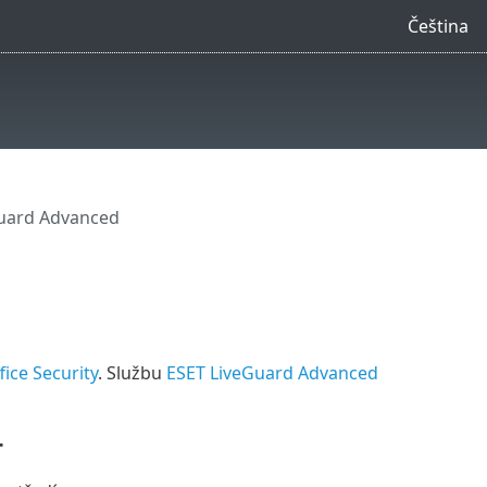
Čeština
uard Advanced
ice Security
. Službu
ESET LiveGuard Advanced
T