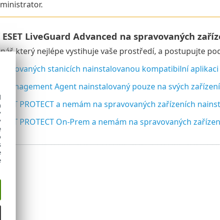
inistrator.
tí ESET LiveGuard Advanced na spravovaných zaříz
énář, který nejlépe vystihuje vaše prostředí, a postupujte po
ravovaných stanicích nainstalovanou kompatibilní aplikaci
Management Agent nainstalovaný pouze na svých zařízen
d
ESET PROTECT a nemám na spravovaných zařízeních nainsta
h
y
ESET PROTECT On-Prem a nemám na spravovaných zařízeníc
y
e
o
s
e
e