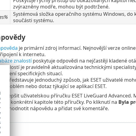
Poskytuje rychlý přístup do odkazovaných kapitol ne
zvýrazněny modře, mohou být podtržené.
Systémová složka operačního systému Windows, do kte
les%
součásti systému.
ápovědy
ápověda
je primární zdroj informací. Nejnovější verze onli
řipojení k internetu.
abáze znalostí
poskytuje odpovědi na nejčastěji kladené ot
znalostí je pravidelně aktualizována technickými specialisty
 řešení specifických situací.
um
představuje jednoduchý způsob, jak ESET uživatelé moh
áš problém nebo dotaz týkající se aplikací ESET.
d
vylepšit uživatelskou příručku ESET LiveGuard Advanced. 
h
 ke konkrétní kapitole této příručky. Po kliknutí na
Byla pr
y
te ohodnotit nápovědu a přidat své komentáře.
y
e
o
s
e
e