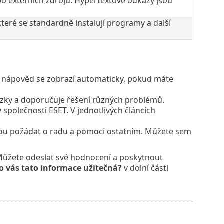
bo externích zdrojů. Hypertextové odkazy jsou
ré se standardně instalují programy a další
ne nápověd se zobrazí automaticky, pokud máte
ázky a doporučuje řešení různých problémů.
 společnosti ESET. V jednotlivých článcích
ou požádat o radu a pomoci ostatním. Můžete sem
Můžete odeslat své hodnocení a poskytnout
o vás tato informace užitečná?
v dolní části