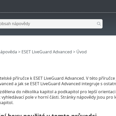
nápověda
>
ESET LiveGuard Advanced
>
Úvod
vatelské příručce k ESET LiveGuard Advanced. V této příručce 
anced a jak se ESET LiveGuard Advanced integruje s ostatn
ozdělena do několika kapitol a podkapitol pro lepší orienta
 vyhledávací pole v horní části. Stránky nápovědy jsou pro l
apitol.