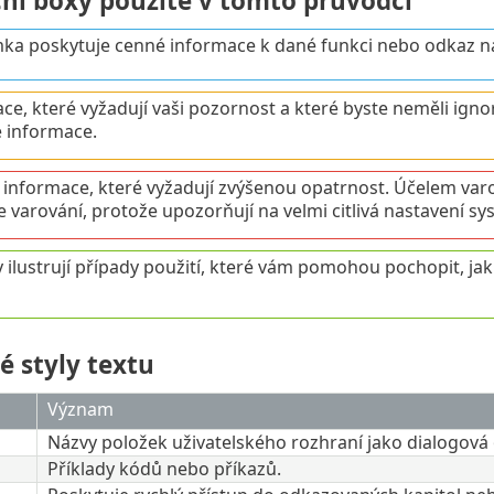
ní boxy použité v tomto průvodci
a poskytuje cenné informace k dané funkci nebo odkaz na s
ce, které vyžadují vaši pozornost a které byste neměli ignor
é informace.
é informace, které vyžadují zvýšenou opatrnost. Účelem va
e varování, protože upozorňují na velmi citlivá nastavení sy
 ilustrují případy použití, které vám pomohou pochopit, jak p
é styly textu
Význam
Názvy položek uživatelského rozhraní jako dialogová o
Příklady kódů nebo příkazů.