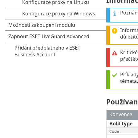
Informač
Poznámk
Informa
důležit
Kritick
přečtět
Příklady
témata.
Používan
Konvence
Bold type
Code