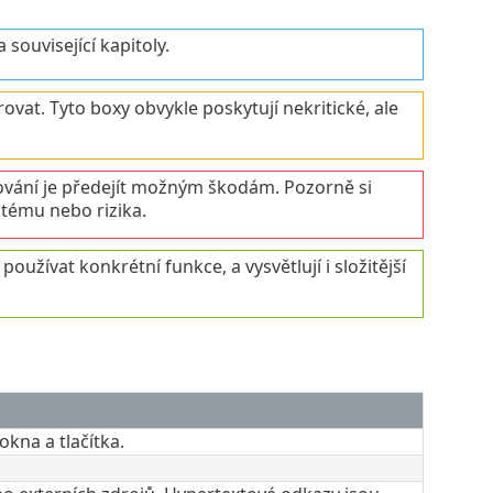
ouvisející kapitoly.
ovat. Tyto boxy obvykle poskytují nekritické, ale
rování je předejít možným škodám. Pozorně si
stému nebo rizika.
oužívat konkrétní funkce, a vysvětlují i složitější
kna a tlačítka.