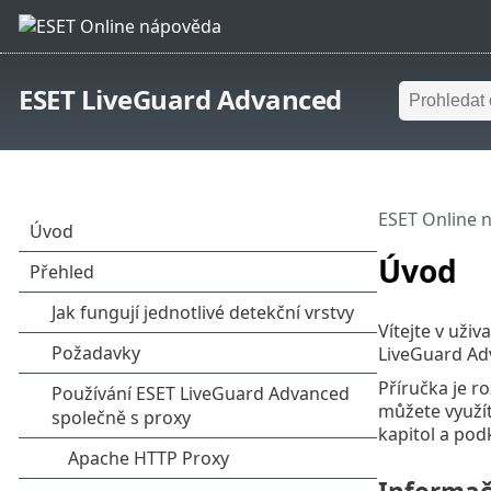
ESET LiveGuard Advanced
ESET Online 
Úvod
Vítejte v uži
LiveGuard Adv
Příručka je r
můžete využít
kapitol a podk