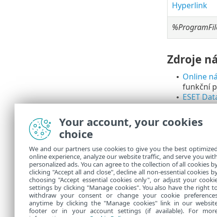
Hyperlink
%ProgramFi
Zdroje n
Online n
•
funkční p
ESET Dat
•
Databáze 
naleznete
Your account, your cookies
ESET for
•
choice
umístit v
We and our partners use cookies to give you the best optimize
Pomozte nám 
online experience, analyze our website traffic, and serve you wit
zpětnou vazbu
personalized ads. You can agree to the collection of all cookies b
stránky může
clicking "Accept all and close", decline all non-essential cookies b
choosing "Accept essential cookies only", or adjust your cooki
settings by clicking "Manage cookies". You also have the right t
withdraw your consent or change your cookie preference
anytime by clicking the "Manage cookies" link in our websit
footer or in your account settings (if available). For mor