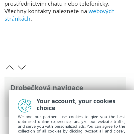
prostřednictvím chatu nebo telefonicky.
Všechny kontakty naleznete na
webových
stránkách
.
Drobečková navigace
ESET Online nápověda
>
ESET LiveGuard
Your account, your cookies
Advanced
>
Možnosti zakoupení modulu
choice
We and our partners use cookies to give you the best
optimized online experience, analyze our website traffic,
and serve you with personalized ads. You can agree to the
collection of all cookies by clicking "Accept all and close",