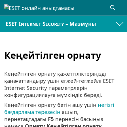
ESET Internet Security – Мазмұны
Кеңейтілген орнату
Кеңейтілген орнату қажеттіліктеріңізді
қанағаттандыру үшін егжей-тегжейлі ESET
Internet Security параметрлерін
конфигурациялауға мүмкіндік береді.
Кеңейтілген орнату бетін ашу үшін
негізгі
бағдарлама терезесін
ашып,
пернетақтадағы
F5
пернесін басыңыз
немесе
Орнату
Кеңейтілген орнату