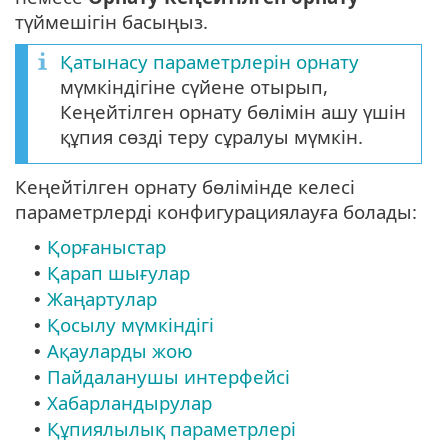
түймешігін басыңыз.
Қатынасу параметрлерін орнату
мүмкіндігіне сүйене отырып,
Кеңейтілген орнату бөлімін ашу үшін
құпия сөзді теру сұралуы мүмкін.
Кеңейтілген орнату бөлімінде келесі
параметрлерді конфигурациялауға болады:
Қорғаныстар
•
Қарап шығулар
•
Жаңартулар
•
Қосылу мүмкіндігі
•
Ақауларды жою
•
Пайдаланушы интерфейсі
•
Хабарландырулар
•
Құпиялылық параметрлері
•