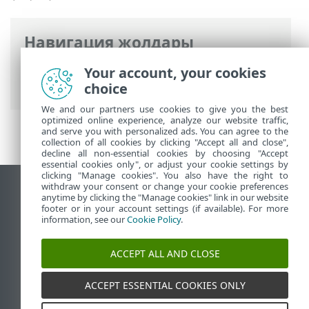
Навигация жолдары
ESET онлайн анықтамасы
>
ESET
Your account, your cookies
Internet Security
>
Кеңейтілген орнату
choice
We and our partners use cookies to give you the best
optimized online experience, analyze our website traffic,
and serve you with personalized ads. You can agree to the
collection of all cookies by clicking "Accept all and close",
decline all non-essential cookies by choosing "Accept
essential cookies only", or adjust your cookie settings by
clicking "Manage cookies". You also have the right to
withdraw your consent or change your cookie preferences
Жұмыс үстеліндегі сайтты қарау
anytime by clicking the "Manage cookies" link in our website
footer or in your account settings (if available). For more
End of Life
information, see our
Cookie Policy
.
ESET білім қоры
ESET форумы
ACCEPT ALL AND CLOSE
ESET Status Portal
Аймақтық қолдау
ACCEPT ESSENTIAL COOKIES ONLY