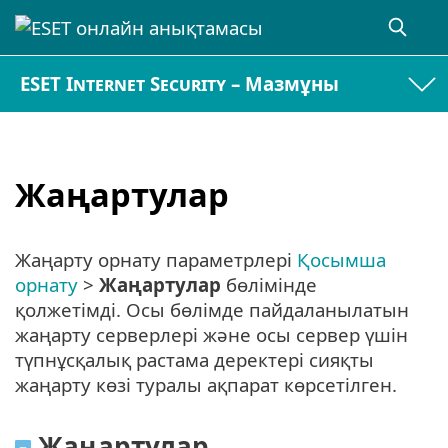
ESET Internet Security – Мазмұны
Жаңартулар
Жаңарту орнату параметрлері
Қосымша
орнату
>
Жаңартулар
бөлімінде
қолжетімді. Осы бөлімде пайдаланылатын
жаңарту серверлері және осы сервер үшін
түпнұсқалық растама деректері сияқты
жаңарту көзі туралы ақпарат көрсетілген.
Жаңартулар