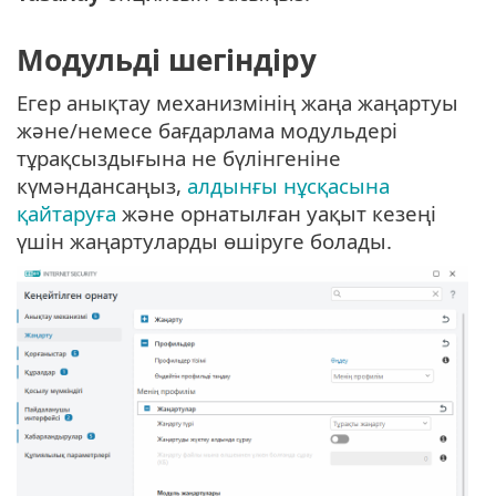
Модульді шегіндіру
Егер анықтау механизмінің жаңа жаңартуы
және/немесе бағдарлама модульдері
тұрақсыздығына не бүлінгеніне
күмәндансаңыз,
алдынғы нұсқасына
қайтаруға
және орнатылған уақыт кезеңі
үшін жаңартуларды өшіруге болады.