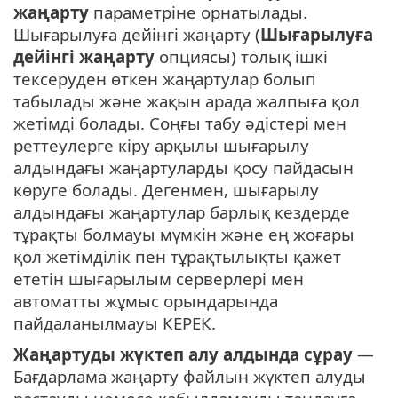
жаңарту
параметріне орнатылады.
Шығарылуға дейінгі жаңарту (
Шығарылуға
дейінгі жаңарту
опциясы) толық ішкі
тексеруден өткен жаңартулар болып
табылады және жақын арада жалпыға қол
жетімді болады. Соңғы табу әдістері мен
реттеулерге кіру арқылы шығарылу
алдындағы жаңартуларды қосу пайдасын
көруге болады. Дегенмен, шығарылу
алдындағы жаңартулар барлық кездерде
тұрақты болмауы мүмкін және ең жоғары
қол жетімділік пен тұрақтылықты қажет
ететін шығарылым серверлері мен
автоматты жұмыс орындарында
пайдаланылмауы КЕРЕК.
Жаңартуды жүктеп алу алдында сұрау
—
Бағдарлама жаңарту файлын жүктеп алуды