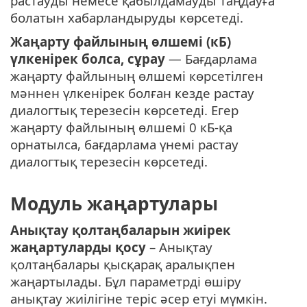
растауды немесе қабылдамауды таңдауға
болатын хабарландыруды көрсетеді.
Жаңарту файлының өлшемі (кБ)
үлкенірек болса, сұрау
— Бағдарлама
жаңарту файлының өлшемі көрсетілген
мәннен үлкенірек болған кезде растау
диалогтық терезесін көрсетеді. Егер
жаңарту файлының өлшемі 0 кБ-қа
орнатылса, бағдарлама үнемі растау
диалогтық терезесін көрсетеді.
Модуль жаңартулары
Анықтау қолтаңбаларын жиірек
жаңартуларды қосу
– Анықтау
қолтаңбалары қысқарақ аралықпен
жаңартылады. Бұл параметрді өшіру
анықтау жиілігіне теріс әсер етуі мүмкін.