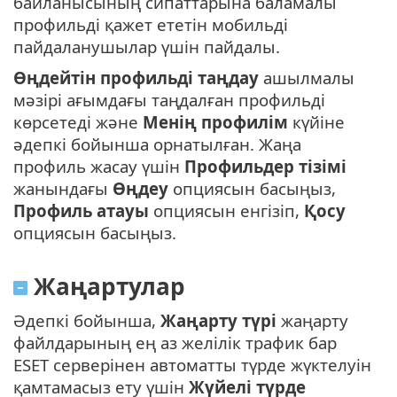
байланысының сипаттарына баламалы
профильді қажет ететін мобильді
пайдаланушылар үшін пайдалы.
Өңдейтін профильді таңдау
ашылмалы
мәзірі ағымдағы таңдалған профильді
көрсетеді және
Менің профилім
күйіне
әдепкі бойынша орнатылған. Жаңа
профиль жасау үшін
Профильдер тізімі
жанындағы
Өңдеу
опциясын басыңыз,
Профиль атауы
опциясын енгізіп,
Қосу
опциясын басыңыз.
Жаңартулар
Әдепкі бойынша,
Жаңарту түрі
жаңарту
файлдарының ең аз желілік трафик бар
ESET серверінен автоматты түрде жүктелуін
қамтамасыз ету үшін
Жүйелі түрде