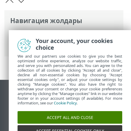
Навигация жолдары
ESET онлайн анықтамасы
>
ESET
Internet Security
>
Кеңейтілген орнату
Your account, your cookies
> Жаңартулар
choice
We and our partners use cookies to give you the best
optimized online experience, analyze our website traffic,
and serve you with personalized ads. You can agree to the
collection of all cookies by clicking "Accept all and close",
decline all non-essential cookies by choosing "Accept
essential cookies only", or adjust your cookie settings by
clicking "Manage cookies". You also have the right to
withdraw your consent or change your cookie preferences
Жұмыс үстеліндегі сайтты қарау
anytime by clicking the "Manage cookies" link in our website
footer or in your account settings (if available). For more
End of Life
information, see our
Cookie Policy
.
ESET білім қоры
ESET форумы
ACCEPT ALL AND CLOSE
ESET Status Portal
Аймақтық қолдау
ACCEPT ESSENTIAL COOKIES ONLY