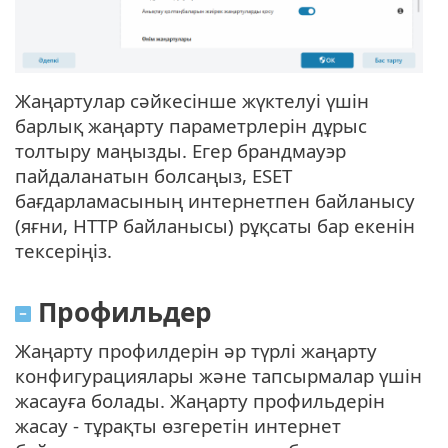
Жаңартулар сәйкесінше жүктелуі үшін
барлық жаңарту параметрлерін дұрыс
толтыру маңызды. Егер брандмауэр
пайдаланатын болсаңыз, ESET
бағдарламасының интернетпен байланысу
(яғни, HTTP байланысы) рұқсаты бар екенін
тексеріңіз.
Профильдер
Жаңарту профилдерін әр түрлі жаңарту
конфигурациялары және тапсырмалар үшін
жасауға болады. Жаңарту профильдерін
жасау - тұрақты өзгеретін интернет