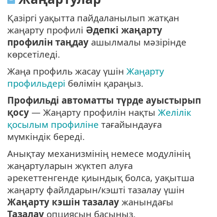
Қазіргі уақытта пайдаланылып жатқан
жаңарту профилі
Әдепкі жаңарту
профилін таңдау
ашылмалы мәзірінде
көрсетіледі.
Жаңа профиль жасау үшін
Жаңарту
профильдері
бөлімін қараңыз.
Профильді автоматты түрде ауыстырып
қосу
— Жаңарту профилін нақты
Желілік
қосылым профиліне
тағайындауға
мүмкіндік береді.
Анықтау механизмінің немесе модулінің
жаңартуларын жүктеп алуға
әрекеттенгенде қиындық болса, уақытша
жаңарту файлдарын/кэшті тазалау үшін
Жаңарту кэшін тазалау
жанындағы
Тазалау
опциясын басыңыз.