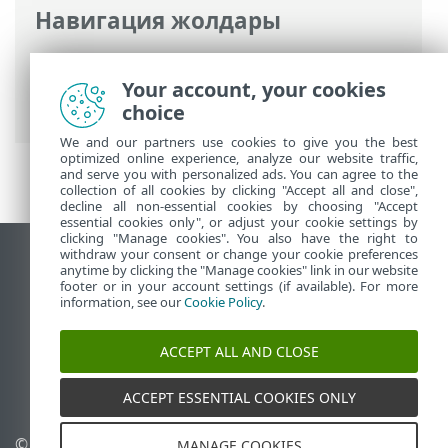
Навигация жолдары
ESET онлайн анықтамасы
>
ESET
Internet Security
>
ESET Internet
Your account, your cookies
Security Бағдарламасымен жұмыс істеу
choice
We and our partners use cookies to give you the best
optimized online experience, analyze our website traffic,
and serve you with personalized ads. You can agree to the
collection of all cookies by clicking "Accept all and close",
decline all non-essential cookies by choosing "Accept
essential cookies only", or adjust your cookie settings by
clicking "Manage cookies". You also have the right to
withdraw your consent or change your cookie preferences
Жұмыс үстеліндегі сайтты қарау
anytime by clicking the "Manage cookies" link in our website
footer or in your account settings (if available). For more
End of Life
information, see our
Cookie Policy
.
ESET білім қоры
ESET форумы
ACCEPT ALL AND CLOSE
ESET Status Portal
Аймақтық қолдау
ACCEPT ESSENTIAL COOKIES ONLY
© 1992 - 2025 ESET, spol. s
Cookie файлдарын
MANAGE COOKIES