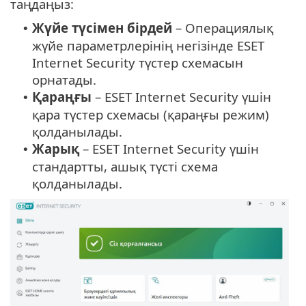
таңдаңыз:
Жүйе түсімен бірдей
– Операциялық
•
жүйе параметрлерінің негізінде ESET
Internet Security түстер схемасын
орнатады.
Қараңғы
– ESET Internet Security үшін
•
қара түстер схемасы (қараңғы режим)
қолданылады.
Жарық
– ESET Internet Security үшін
•
стандартты, ашық түсті схема
қолданылады.