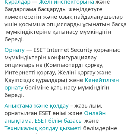
Құралдар
—
Желі инспекторына
және
бағдарлама басқаруды жеңілдетуге
көмектесетін және озық пайдаланушылар
үшін қосымша опцияларды ұсынатын басқа
мүмкіндіктеріне қатынасу мүмкіндігін
береді.
Орнату
— ESET Internet Security қорғаныс
мүмкіндіктерін конфигурациялау
опцияларына (Компьютерді қорғау,
Интернетті қорғау, Желіні қорғау және
Қауіпсіздік құралдары) және
Кеңейтілген
орнату
бөліміне қатынасу мүмкіндігін
береді.
Анықтама және қолдау
– жазылым,
орнатылған ESET өнімі және
Онлайн
анықтама
,
ESET білім базасы
және
Техникалық қолдау қызметі
бөлімдеріне