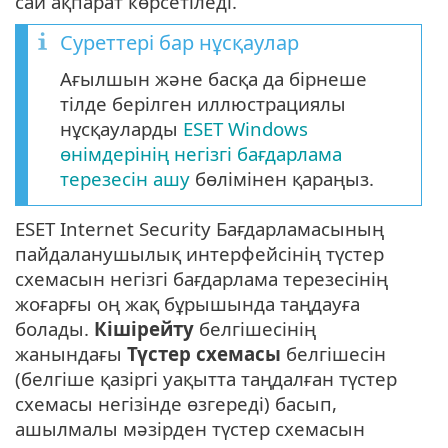
сай ақпарат көрсетіледі.
Суреттері бар нұсқаулар
Ағылшын және басқа да бірнеше
тілде берілген иллюстрациялы
нұсқауларды
ESET Windows
өнімдерінің негізгі бағдарлама
терезесін ашу
бөлімінен қараңыз.
ESET Internet Security Бағдарламасының
пайдаланушылық интерфейсінің түстер
схемасын негізгі бағдарлама терезесінің
жоғарғы оң жақ бұрышында таңдауға
болады.
Кішірейту
белгішесінің
жанындағы
Түстер схемасы
белгішесін
(белгіше қазіргі уақытта таңдалған түстер
схемасы негізінде өзгереді) басып,
ашылмалы мәзірден түстер схемасын