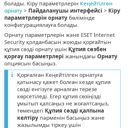
болады. Кіру параметрлерін
Кеңейтілген
орнату
>
Пайдаланушы интерфейсі
>
Кіру
параметрлерін орнату
бөлімінде
конфигурациялауға болады.
Орнату параметрлерін және ESET Internet
Security қолданбасын жоюды қорғайтын
құпия сөзді орнату үшін
Құпия сөзбен
қорғау параметрлері
жанындағы
Орнату
опциясын басыңыз.
Қорғалған Кеңейтілген орнатуға
қатынасу қажет болған кезде құпия
сөзді енгізуге арналған терезе
көрсетіледі. Егер құпия сөзіңізді
ұмытып қалсаңыз не жоғалтсаңыз,
төмендегі
Құпия сөзді қалпына
келтіру
пәрменін басыңыз және
жазылымды тіркеу үшін