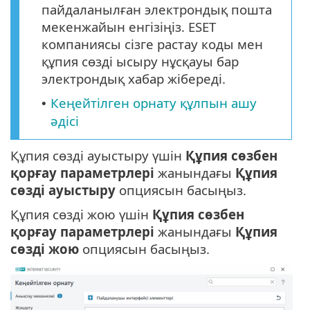
пайдаланылған электрондық пошта
мекенжайын енгізіңіз. ESET
компаниясы сізге растау коды мен
құпия сөзді ысыру нұсқауы бар
электрондық хабар жібереді.
Кеңейтілген орнату құлпын ашу
•
әдісі
Құпия сөзді ауыстыру үшін
Құпия сөзбен
қорғау параметрлері
жанындағы
Құпия
сөзді ауыстыру
опциясын басыңыз.
Құпия сөзді жою үшін
Құпия сөзбен
қорғау параметрлері
жанындағы
Құпия
сөзді жою
опциясын басыңыз.