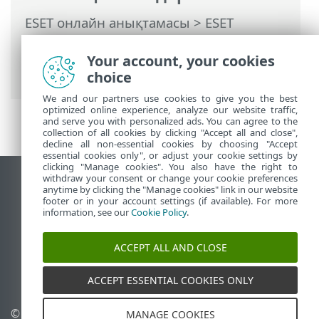
ESET онлайн анықтамасы
>
ESET
Internet Security
>
Кеңейтілген орнату
>
Пайдаланушы интерфейсі
> Кіру
Your account, your cookies
параметрлері
choice
We and our partners use cookies to give you the best
optimized online experience, analyze our website traffic,
and serve you with personalized ads. You can agree to the
collection of all cookies by clicking "Accept all and close",
decline all non-essential cookies by choosing "Accept
essential cookies only", or adjust your cookie settings by
clicking "Manage cookies". You also have the right to
withdraw your consent or change your cookie preferences
Жұмыс үстеліндегі сайтты қарау
anytime by clicking the "Manage cookies" link in our website
footer or in your account settings (if available). For more
End of Life
information, see our
Cookie Policy
.
ESET білім қоры
ESET форумы
ACCEPT ALL AND CLOSE
ESET Status Portal
Аймақтық қолдау
ACCEPT ESSENTIAL COOKIES ONLY
© 1992 - 2025 ESET, spol. s
Cookie файлдарын
MANAGE COOKIES