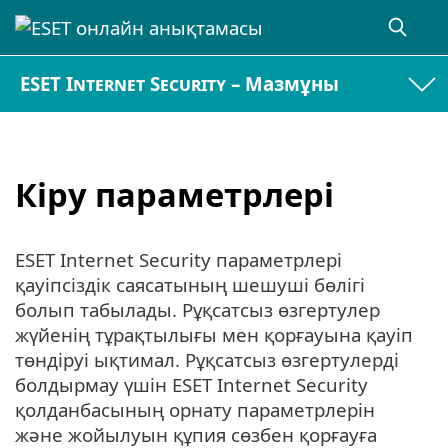
ESET Internet Security – Мазмұны
Кіру параметрлері
ESET Internet Security параметрлері
қауіпсіздік саясатының шешуші бөлігі
болып табылады. Рұқсатсыз өзгертулер
жүйенің тұрақтылығы мен қорғауына қауіп
төндіруі ықтимал. Рұқсатсыз өзгертулерді
болдырмау үшін ESET Internet Security
қолданбасының орнату параметрлерін
және жойылуын құпия сөзбен қорғауға