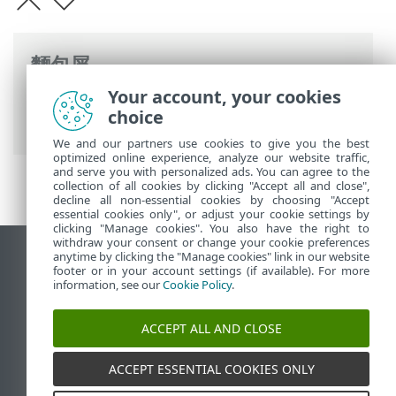
麵包屑
Your account, your cookies
ESET 線上說明
>
ESET Server Security
>
概
choice
觀
> 主要功能
We and our partners use cookies to give you the best
optimized online experience, analyze our website traffic,
and serve you with personalized ads. You can agree to the
collection of all cookies by clicking "Accept all and close",
decline all non-essential cookies by choosing "Accept
essential cookies only", or adjust your cookie settings by
clicking "Manage cookies". You also have the right to
withdraw your consent or change your cookie preferences
anytime by clicking the "Manage cookies" link in our website
檢視桌面網站
footer or in your account settings (if available). For more
End of Life
information, see our
Cookie Policy
.
ESET 知識庫
ACCEPT ALL AND CLOSE
ESET 論壇
ESET Status Portal
ACCEPT ESSENTIAL COOKIES ONLY
地區設定