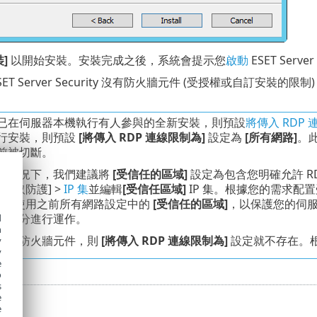
裝]
以開始安裝。安裝完成之後，系統會提示您
啟動
ESET Server
ET Server Security 沒有防火牆元件 (受授權或自訂安裝的限
已在伺服器本機執行有人參與的全新安裝，則預設
將傳入 RDP
行安裝，則預設
[將傳入 RDP 連線限制為]
設定為
[所有網路]
。
前被切斷。
種情況下，我們建議將
[受信任的區域]
設定為包含您明確允許 RD
路存取防護] >
IP 集
並編輯
[受信任區域]
IP 集。根據您的需求配置
更為使用之前所有網路設定中的
[受信任的區域]
，以保護您的伺服器
中充分進行運作。
d
h
使用防火牆元件，則
[將傳入 RDP 連線限制為]
設定就不存在。
y
y
e
o
s
e
e