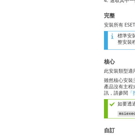
4.
選取其中一
完整
安裝所有 ESET 
標準安
整安裝
核心
此安裝類型適用
雖然核心安裝主要
產品沒有主程式
訊，請參閱
「
如要透
msiexe
自訂