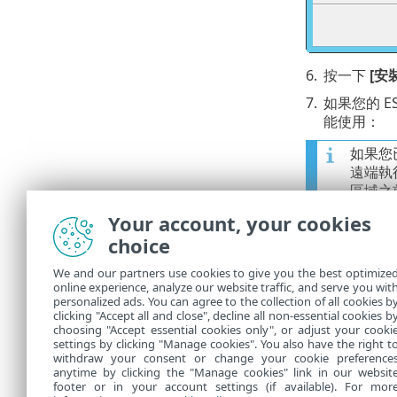
6.
按一下
[安
7.
如果您的 ES
能使用：
如果您
遠端執
區域之
在這兩
Your account, your cookies
至 [網
choice
為]
變
司網路
We and our partners use cookies to give you the best optimize
online experience, analyze our website traffic, and serve you wit
如果您
personalized ads. You can agree to the collection of all cookies b
clicking "Accept all and close", decline all non-essential cookies b
choosing "Accept essential cookies only", or adjust your cooki
settings by clicking "Manage cookies". You also have the right t
withdraw your consent or change your cookie preference
anytime by clicking the "Manage cookies" link in our websit
footer or in your account settings (if available). For mor