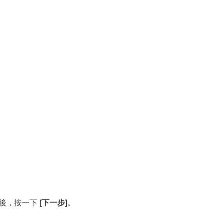
之後，按一下
[下一步]
。