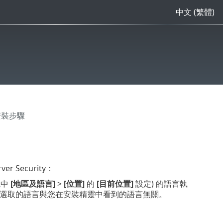
中文 (繁體)
y 安裝步驟
r Security：
統中
[地區及語言]
>
[位置]
的
[目前位置]
設定) 的語言執
ecurity 選取的語言與您在安裝精靈中看到的語言無關。