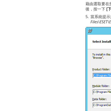
藉由選取要在您
後，按一下
[
5.
當系統提示您
Files\ESET\E