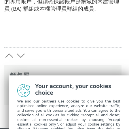
的專用帳戶，但請確保該帳戶是網域的內建管理
員 (BA) 群組或本機管理員群組的成員。
麵包屑
Your account, your cookies
ESET 線上說明
>
ESET Server Security
>
進
choice
階設定
>
掃描
>
排除
> 自動排除
We and our partners use cookies to give you the best
optimized online experience, analyze our website traffic,
and serve you with personalized ads. You can agree to the
collection of all cookies by clicking "Accept all and close",
decline all non-essential cookies by choosing "Accept
essential cookies only", or adjust your cookie settings by
clicking "Manage cookies". You also have the right to