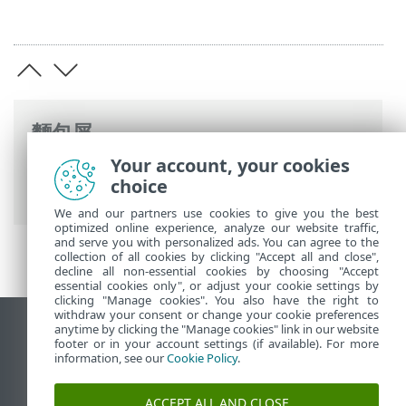
麵包屑
Your account, your cookies
ESET 線上說明
>
ESET Server Security
>
概
choice
觀
> 新增功能
We and our partners use cookies to give you the best
optimized online experience, analyze our website traffic,
and serve you with personalized ads. You can agree to the
collection of all cookies by clicking "Accept all and close",
decline all non-essential cookies by choosing "Accept
essential cookies only", or adjust your cookie settings by
clicking "Manage cookies". You also have the right to
withdraw your consent or change your cookie preferences
anytime by clicking the "Manage cookies" link in our website
檢視桌面網站
footer or in your account settings (if available). For more
End of Life
information, see our
Cookie Policy
.
ESET 知識庫
ACCEPT ALL AND CLOSE