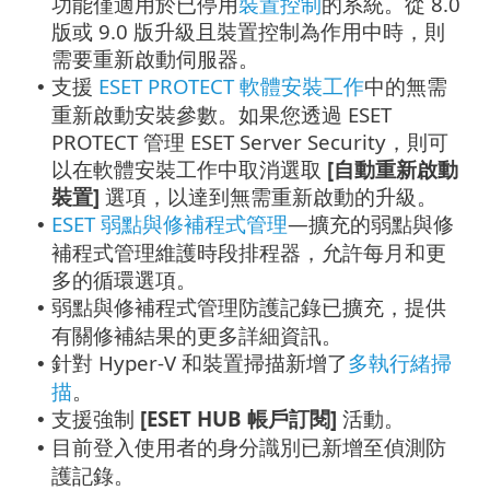
功能僅適用於已停用
裝置控制
的系統。從 8.0
版或 9.0 版升級且裝置控制為作用中時，則
需要重新啟動伺服器。
支援
ESET PROTECT 軟體安裝工作
中的無需
•
重新啟動安裝參數。如果您透過 ESET
PROTECT 管理 ESET Server Security，則可
以在軟體安裝工作中取消選取
[自動重新啟動
裝置]
選項，以達到無需重新啟動的升級。
ESET 弱點與修補程式管理
—擴充的弱點與修
•
補程式管理維護時段排程器，允許每月和更
多的循環選項。
弱點與修補程式管理防護記錄已擴充，提供
•
有關修補結果的更多詳細資訊。
針對 Hyper-V 和裝置掃描新增了
多執行緒掃
•
描
。
支援強制
[ESET HUB 帳戶訂閱]
活動。
•
目前登入使用者的身分識別已新增至偵測防
•
護記錄。