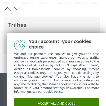
Trilhas
Ajuda on-line ESET
>
ESET Server Security
>
Configuração avançada
>
Detection
Your account, your cookies
engine
> Escaneamento Hyper-V
choice
We and our partners use cookies to give you the best
optimized online experience, analyze our website traffic,
and serve you with personalized ads. You can agree to the
collection of all cookies by clicking "Accept all and close",
decline all non-essential cookies by choosing "Accept
essential cookies only", or adjust your cookie settings by
clicking "Manage cookies". You also have the right to
withdraw your consent or change your cookie preferences
Ver site para desktop
anytime by clicking the "Manage cookies" link in our website
footer or in your account settings (if available). For more
End of Life
information, see our
Cookie Policy
.
Base de conhecimento ESET
Fórum ESET
ACCEPT ALL AND CLOSE