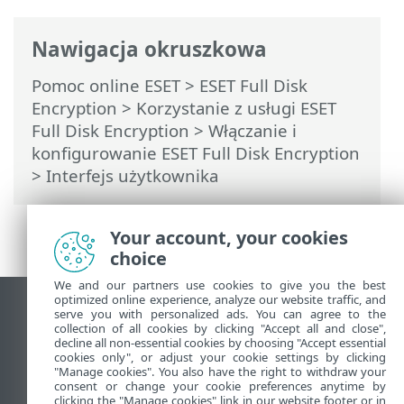
Nawigacja okruszkowa
Pomoc online ESET
>
ESET Full Disk
Encryption
>
Korzystanie z usługi ESET
Full Disk Encryption
>
Włączanie i
konfigurowanie ESET Full Disk Encryption
> Interfejs użytkownika
Your account, your cookies
choice
We and our partners use cookies to give you the best
optimized online experience, analyze our website traffic, and
Wyświetl witrynę internetową dla
serve you with personalized ads. You can agree to the
collection of all cookies by clicking "Accept all and close",
komputerów
decline all non-essential cookies by choosing "Accept essential
cookies only", or adjust your cookie settings by clicking
End of Life
"Manage cookies". You also have the right to withdraw your
Baza wiedzy ESET
consent or change your cookie preferences anytime by
clicking the "Manage cookies" link in our website footer or in