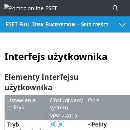
ESET Full Disk Encryption – Spis treści
Interfejs użytkownika
Elementy interfejsu
użytkownika
Ustawienia
Obsługiwany
Opis
polityki
system
operacyjny
Tryb
Pełny
–
•