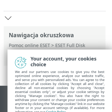
Nawigacja okruszkowa
Pomoc online ESET
>
ESET Full Disk
Encryption
>
Wprowadzenie do programu
ESET Full Disk Encryption
Your account, your cookies
choice
We and our partners use cookies to give you the best
optimized online experience, analyze our website traffic,
and serve you with personalized ads. You can agree to the
collection of all cookies by clicking "Accept all and close",
decline all non-essential cookies by choosing "Accept
essential cookies only", or adjust your cookie settings by
Wyświetl witrynę internetową dla
clicking "Manage cookies". You also have the right to
withdraw your consent or change your cookie preferences
komputerów
anytime by clicking the "Manage cookies" link in our website
footer or in your account settings (if available). For more
End of Life
information, see our
Cookie Policy
.