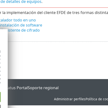
 de detalles de equipos
.
r la implementación del cliente EFDE de tres formas distinta
talador todo en uno
instalación de software
 el asistente de cifrado
d
h
y
y
e
o
s
e
e
ET Status Portal
Soporte regional
Administrar perfiles
Política de co