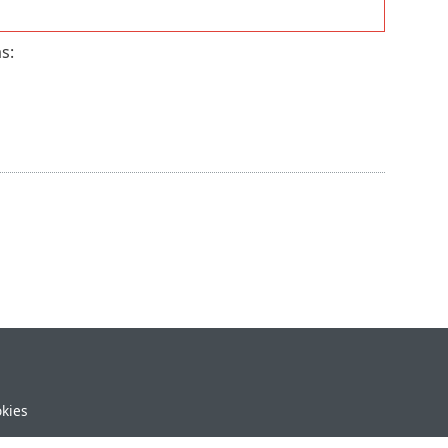
s:
okies