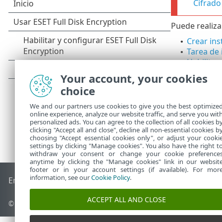
Cifrado
Puede realiza
Crear ins
•
Tarea de 
•
Habilitar
•
Your account, your cookies
choice
We and our partners use cookies to give you the best optimize
online experience, analyze our website traffic, and serve you wit
personalized ads. You can agree to the collection of all cookies b
clicking "Accept all and close", decline all non-essential cookies b
choosing "Accept essential cookies only", or adjust your cooki
settings by clicking "Manage cookies". You also have the right t
withdraw your consent or change your cookie preference
anytime by clicking the "Manage cookies" link in our websit
footer or in your account settings (if available). For mor
information, see our
Cookie Policy
.
End of Life
Base de conocimiento de ESET
Foro de ESET
ES
ACCEPT ALL AND CLOSE
© 1992 - 2026 ESET, spol. s r.o. - Todos los derechos reservados.