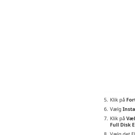
5.
Klik på
For
6.
Vælg
Insta
7.
Klik på
Væ
Full Disk 
8.
Vælg det E