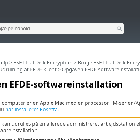
jælp
>
ESET Full Disk Encryption
>
Bruge ESET Full Disk Encr
Udrulning af EFDE-klient
> Opgaven EFDE-softwareinstallat
n EFDE-softwareinstallation
n computer er en Apple Mac med en processor i M-serien/Ap
 du
har installeret Rosetta
.
 kan udrulles på en allerede administreret arbejdsstation el
areinstallation.
aver
>
Klientopgaver
>
Ny klientopgave
.