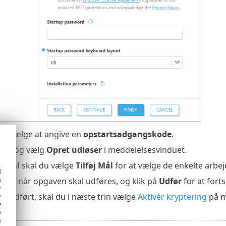
å vælge at angive en
opstartsadgangskode
.
før
, og vælg
Opret udløser
i meddelelsesvinduet.
en
Mål
skal du vælge
Tilføj Mål
for at vælge de enkelte arbej
d
h
øser
, når opgaven skal udføres, og klik på
Udfør
for at fort
y
r udført, skal du i næste trin vælge
Aktivér kryptering
på m
y
e
o
s