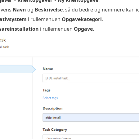
avens
Navn
og
Beskrivelse
, så du bedre og nemmere kan id
ativsystem
i rullemenuen
Opgavekategori
.
wareinstallation
i rullemenuen
Opgave
.