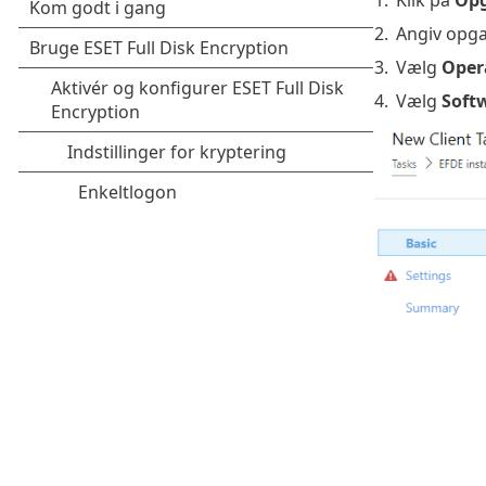
2.
Angiv opg
3.
Vælg
Oper
4.
Vælg
Soft