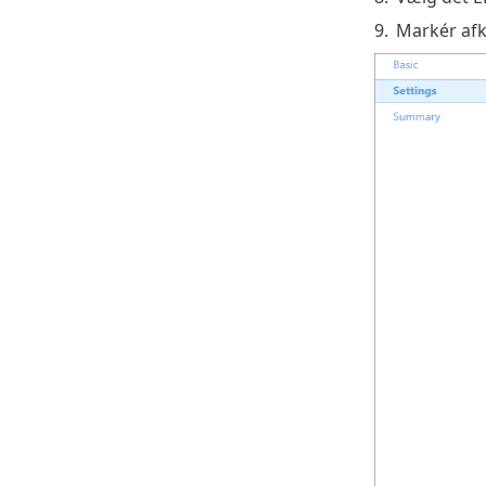
9.
Markér afk