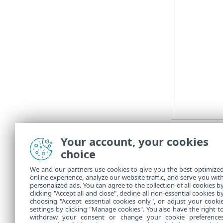
10.
Du kan ogs
Your account, your cookies
11.
Klik på
Ud
choice
12.
I sektion
We and our partners use cookies to give you the best optimize
online experience, analyze our website traffic, and serve you wit
13.
Angiv
Udl
personalized ads. You can agree to the collection of all cookies b
Når opgaven e
clicking "Accept all and close", decline all non-essential cookies b
choosing "Accept essential cookies only", or adjust your cooki
settings by clicking "Manage cookies". You also have the right t
withdraw your consent or change your cookie preference