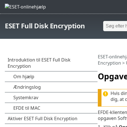
ESET Full Disk Encryption
ESET-onlineh
Encryption
>
Opgave
Hvis di
dig, at
EFDE-klienten
opgaven Softw
1.
Klik på
Opg