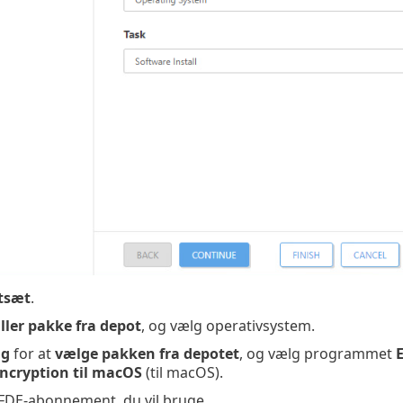
tsæt
.
ller pakke fra depot
, og vælg operativsystem.
lg
for at
vælge pakken fra depotet
, og vælg programmet
E
Encryption til macOS
(til macOS).
FDE-abonnement, du vil bruge.