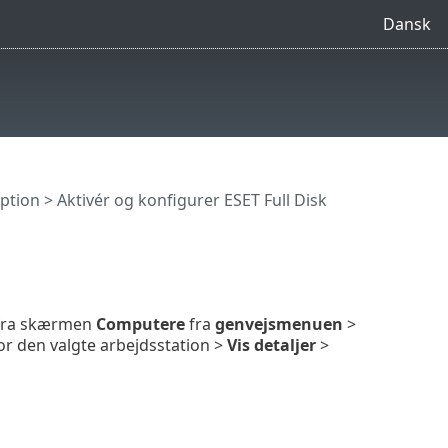
Dansk
yption
>
Aktivér og konfigurer ESET Full Disk
 fra skærmen
Computere
fra
genvejsmenuen
>
or den valgte arbejdsstation >
Vis detaljer
>