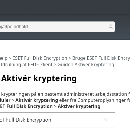
jælp
>
ESET Full Disk Encryption
>
Bruge ESET Full Disk Encr
Udrulning af EFDE-klient
> Guiden Aktivér kryptering
Aktivér kryptering
e krypteringen på en bestemt administreret arbejdsstation
uler
>
Aktivér kryptering
eller fra Computeroplysninger f
ET Full Disk Encryption
>
Aktiver kryptering
.