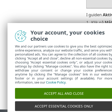
I guiden
Akti
1.
Klik på
Må
2.
Vælg
Spro
Your account, your cookies
choice
3.
Du kan og
Disk Encryp
We and our partners use cookies to give you the best optimize
online experience, analyze our website traffic, and serve you wit
4.
Markér afk
personalized ads. You can agree to the collection of all cookies b
5.
Klik på
Akt
clicking "Accept all and close", decline all non-essential cookies b
choosing "Accept essential cookies only", or adjust your cooki
settings by clicking "Manage cookies". You also have the right t
withdraw your consent or change your cookie preference
anytime by clicking the "Manage cookies" link in our websit
footer or in your account settings (if available). For mor
information, see our
Cookie Policy
.
ACCEPT ALL AND CLOSE
ACCEPT ESSENTIAL COOKIES ONLY