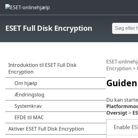
ESET Full Disk Encryption
ESET-onlineh
Encryption
>
Guiden 
Du kan start
Platformmod
Oversigt
>
ES