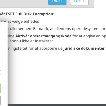
vér ESET Full Disk Encryption
:
l
for at vælge enheder.
g
fra rullemenuen. Bemærk, at klientens operativsystemspro
så vælge
Aktivér opstartsadgangskode
for at angive en o
tion endnu ikke er installeret.
d
h
rydsningsfeltet for at acceptere de
juridiske dokumenter
.
y
ivér
.
y
e
o
s
e
e