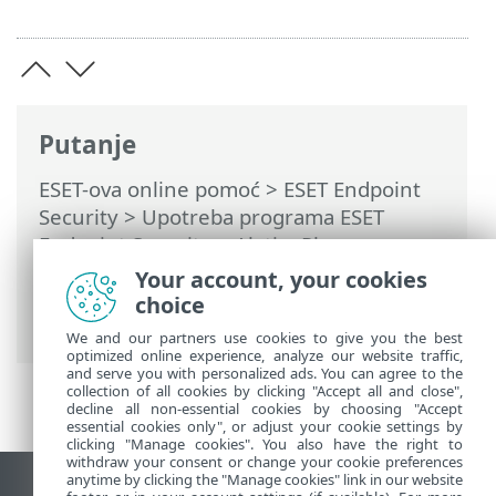
Putanje
ESET-ova online pomoć
>
ESET Endpoint
Security
>
Upotreba programa ESET
Endpoint Security
>
Alati
>
Planer
>
Dijaloški prozori – planer > Vrijeme
Your account, your cookies
pokretanja zadatka – pokretanje prilikom
choice
događaja
We and our partners use cookies to give you the best
optimized online experience, analyze our website traffic,
and serve you with personalized ads. You can agree to the
collection of all cookies by clicking "Accept all and close",
decline all non-essential cookies by choosing "Accept
essential cookies only", or adjust your cookie settings by
clicking "Manage cookies". You also have the right to
withdraw your consent or change your cookie preferences
anytime by clicking the "Manage cookies" link in our website