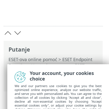
Putanje
ESET-ova online pomoć
>
ESET Endpoint
Security
>
Upotreba programa ESET
Endpoint Security
>
Alati
>
Planer
>
Your account, your cookies
Dijaloški prozori – planer > Vrijeme
choice
pokretanja zadatka – mjesečno
We and our partners use cookies to give you the best
optimized online experience, analyze our website traffic,
and serve you with personalized ads. You can agree to the
collection of all cookies by clicking "Accept all and close",
decline all non-essential cookies by choosing "Accept
essential cookies only", or adjust your cookie settings by