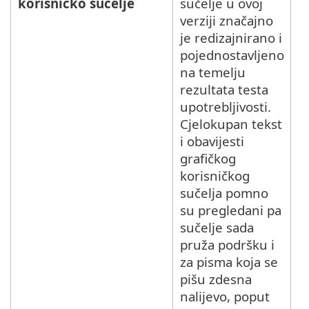
korisničko sučelje
sučelje u ovoj
verziji značajno
je redizajnirano i
pojednostavljeno
na temelju
rezultata testa
upotrebljivosti.
Cjelokupan tekst
i obavijesti
grafičkog
korisničkog
sučelja pomno
su pregledani pa
sučelje sada
pruža podršku i
za pisma koja se
pišu zdesna
nalijevo, poput