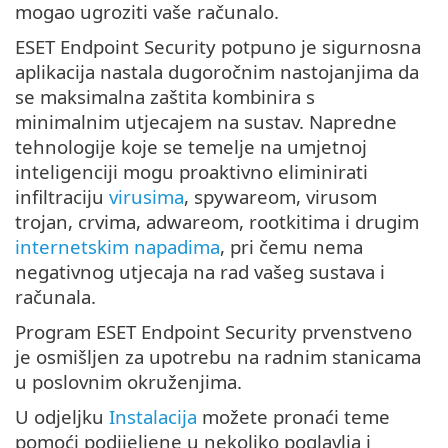
mogao ugroziti vaše računalo.
ESET Endpoint Security potpuno je sigurnosna
aplikacija nastala dugoročnim nastojanjima da
se maksimalna zaštita kombinira s
minimalnim utjecajem na sustav. Napredne
tehnologije koje se temelje na umjetnoj
inteligenciji mogu proaktivno eliminirati
infiltraciju
virusima
, spywareom, virusom
trojan, crvima, adwareom, rootkitima i drugim
internetskim napadima
, pri čemu nema
negativnog utjecaja na rad vašeg sustava i
računala.
Program ESET Endpoint Security prvenstveno
je osmišljen za upotrebu na radnim stanicama
u poslovnim okruženjima.
U odjeljku
Instalacija
možete pronaći teme
pomoći podijeljene u nekoliko poglavlja i