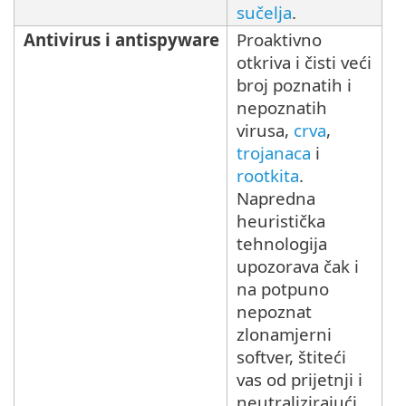
sučelja
.
Antivirus i antispyware
Proaktivno
otkriva i čisti veći
broj poznatih i
nepoznatih
virusa,
crva
,
trojanaca
i
rootkita
.
Napredna
heuristička
tehnologija
upozorava čak i
na potpuno
nepoznat
zlonamjerni
softver, štiteći
vas od prijetnji i
neutralizirajući