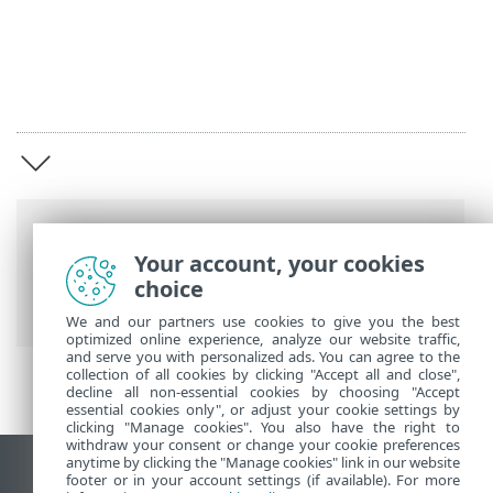
Putanje
Your account, your cookies
ESET-ova online pomoć
>
ESET Endpoint
choice
Security
>
Pregled
We and our partners use cookies to give you the best
optimized online experience, analyze our website traffic,
and serve you with personalized ads. You can agree to the
collection of all cookies by clicking "Accept all and close",
decline all non-essential cookies by choosing "Accept
essential cookies only", or adjust your cookie settings by
clicking "Manage cookies". You also have the right to
withdraw your consent or change your cookie preferences
anytime by clicking the "Manage cookies" link in our website
Prikaži stranicu za radnu površinu
footer or in your account settings (if available). For more